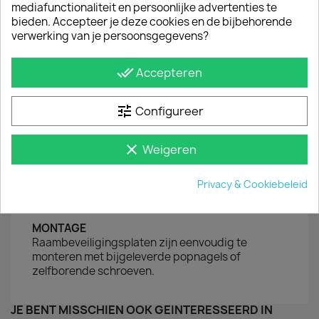

mediafunctionaliteit en persoonlijke advertenties te
In winkelwagen
bieden. Accepteer je deze cookies en de bijbehorende

verwerking van je persoonsgegevens?
Op voorraad
done_all
Accepteren
Omschrijving
Productdetails
tune
Configureer
Inbraakwerende platen bieden optimale
bescherming tegen diefstal: toegang tot de
clear
Weigeren
laadruimte wordt bemoeilijkt. Daarnaast monteer
je de ruitrasters op de Renault Kangoo 2021+ ook
Privacy & Cookiebeleid
ter voorkoming van ruitschade door schuivende
lading.
MONTAGE
Raambeveiligingsplaten zijn eenvoudig te
monteren met bijgeleverde popnagels of
zelfborende schroeven.
JE BENT MISSCHIEN OOK GEÏNTERESSEERD IN