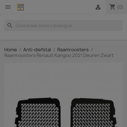
shopping_cart


(0)
search
Home
Anti-diefstal
Raamroosters
Raamroosters Renault Kangoo 2021 Deuren Zwart