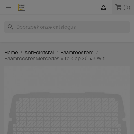
shopping_cart


(0)
search
Home
Anti-diefstal
Raamroosters
Raamrooster Mercedes Vito Klep 2014+ Wit