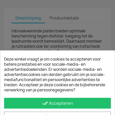
Omschrijving
Productdetails
Inbraakwerende platen bieden optimale
bescherming tegen diefstal: toegang tot de
laadruimte wordt bemoeilijkt. Daarnaast monteer
je ruitrasters ook ter voorkoming van ruitschade
door schuivende lading. Raambeveiligingsplaten
zijn eenvoudig te monteren met bijgeleverde
Deze winkel vraagt je om cookies te accepteren voor
popnagels.
betere prestaties en voor sociale-media- en
advertentiedoeleinden. Er worden sociale-media- en
advertentiecookies van derden gebruikt om je sociale-
JE BENT MISSCHIEN OOK GEÏNTERESSEERD IN
mediafunctionaliteit en persoonlijke advertenties te
bieden. Accepteer je deze cookies en de bijbehorende
verwerking van je persoonsgegevens?
done_all
Accepteren