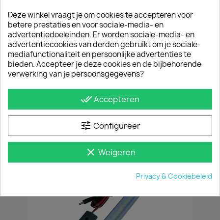
Deze winkel vraagt je om cookies te accepteren voor
betere prestaties en voor sociale-media- en
advertentiedoeleinden. Er worden sociale-media- en
advertentiecookies van derden gebruikt om je sociale-
mediafunctionaliteit en persoonlijke advertenties te
bieden. Accepteer je deze cookies en de bijbehorende
verwerking van je persoonsgegevens?
done_all
Accepteren
Raamrooster VW T6 / 6.1 Schuifdeur Rechts Zwart
€ 151,25
incl. btw
tune
Configureer
€ 125,00
excl. btw
clear
Weigeren
Privacy & Cookiebeleid