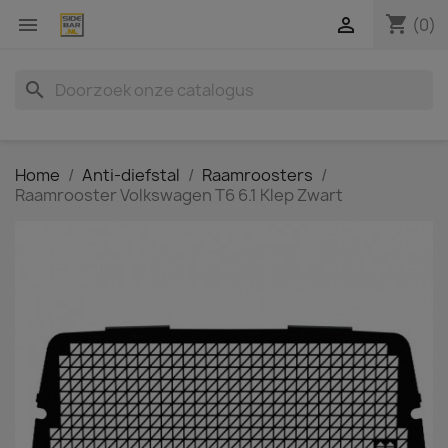
shopping_cart


(0)
search
Home
Anti-diefstal
Raamroosters
Raamrooster Volkswagen T6 6.1 Klep Zwart