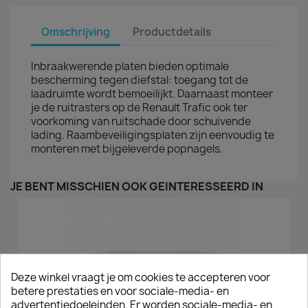
Omschrijving
Productdetails
Inbraakwerende platen bieden optimale
bescherming tegen diefstal: toegang tot de
laadruimte wordt bemoeilijkt. Daarnaast monteer
je de ruitrasters op de Renault Trafic ook ter
voorkoming van ruitschade door schuivende
lading. Raambeveiligingsplaten zijn eenvoudig te
monteren met bijgeleverde popnagels.
JE BENT MISSCHIEN OOK GEÏNTERESSEERD IN
Deze winkel vraagt je om cookies te accepteren voor
betere prestaties en voor sociale-media- en
advertentiedoeleinden. Er worden sociale-media- en