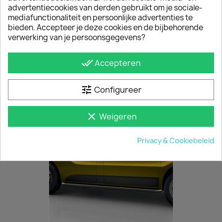
advertentiecookies van derden gebruikt om je sociale-
mediafunctionaliteit en persoonlijke advertenties te
bieden. Accepteer je deze cookies en de bijbehorende
verwerking van je persoonsgegevens?
Raamrooster Renault Trafic Schuifdeur Rechts 2014+ Wit
done_all
Accepteren
€ 151,25
incl. btw
€ 125,00
excl. btw
tune
Configureer
clear
Weigeren
Privacy & Cookiebeleid