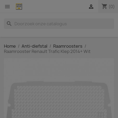
shopping_cart


(0)
search
Home
Anti-diefstal
Raamroosters
Raamrooster Renault Trafic Klep 2014+ Wit