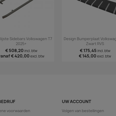
Snel bekijken
Snel bekijken


ijste Sidebars Volkswagen T7
Design Bumperplaat Volkswa
2025+
Zwart RVS
€ 508,20
€ 175,45
incl. btw
incl. btw
vanaf
€ 420,00
€ 145,00
excl. btw
excl. btw
BEDRIJF
UW ACCOUNT
ene voorwaarden
Volgen van bestellingen