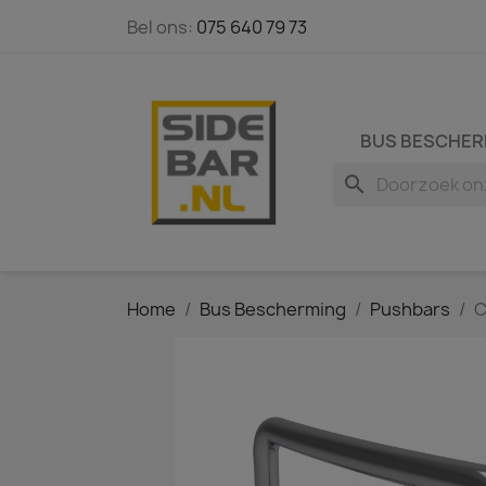
Bel ons:
075 640 79 73
BUS BESCHER
search
Home
Bus Bescherming
Pushbars
C