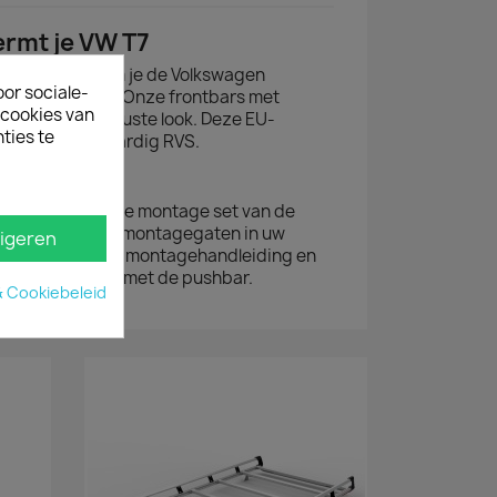
rmt je VW T7
ebar.nl bescherm je de Volkswagen
oor sociale-
re frontschade. Onze frontbars met
ecookies van
vooral een robuuste look. Deze EU-
ties te
 is van hoogwaardig RVS.
r
g te monteren: de montage set van de
op de bestaande montagegaten in uw
igeren
gemateriaal, de montagehandleiding en
en meegeleverd met de pushbar.
& Cookiebeleid