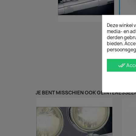
Deze winkel v
media- en ad
derden gebrui
bieden. Acce
persoonsgeg
done_all
Acc
JE BENT MISSCHIEN OOK GEÏNTERESSEER