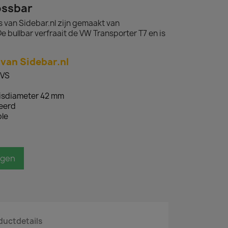
ossbar
 van Sidebar.nl zijn gemaakt van
e bullbar verfraait de VW Transporter T7 en is
 van Sidebar.nl
RVS
uisdiameter 42 mm
ceerd
le
agen
ductdetails