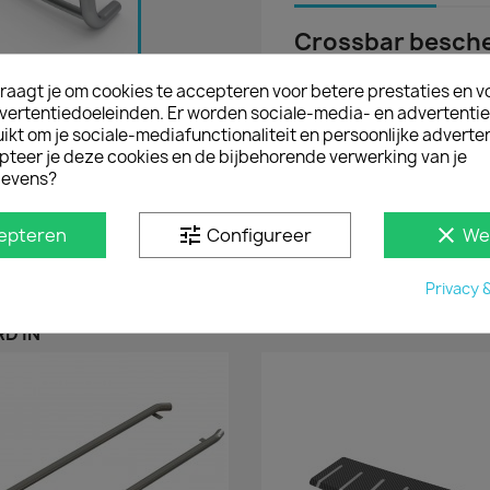
Crossbar besche
Met een bullbar van Sid
raagt je om cookies te accepteren voor betere prestaties en v
Transporter T7 tegen du
vertentiedoeleinden. Er worden sociale-media- en advertenti
dwarsbalk geven de bus 
kt om je sociale-mediafunctionaliteit en persoonlijke adverten
gecertificeerde pushbar
pteer je deze cookies en de bijbehorende verwerking van je
MONTAGE Crossba
evens?
De crossbar is eenvoudi
frontbar is afgestemd 
tune
clear
epteren
Configureer
We
bestelwagen. Het monta
het EU-certificaat word
Privacy 
D IN