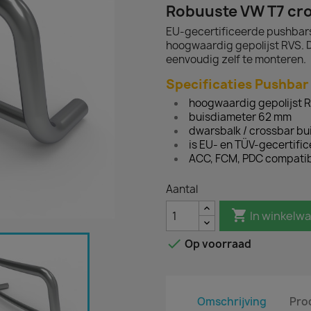
Robuuste VW T7 cr
EU-gecertificeerde pushbars
hoogwaardig gepolijst RVS. D
eenvoudig zelf te monteren.
Specificaties Pushbar
hoogwaardig gepolijst 
buisdiameter 62 mm
dwarsbalk / crossbar b
is EU- en TÜV-gecertifi
ACC, FCM, PDC compatib
Aantal

In winkelw

Op voorraad
Omschrijving
Pro