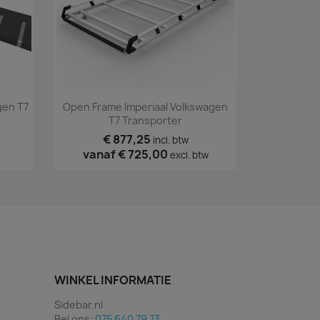
Snel bekijken

gen T7
Open Frame Imperiaal Volkswagen
T7 Transporter
€ 877,25
incl. btw
vanaf
€ 725,00
excl. btw
WINKEL INFORMATIE
Sidebar.nl
Bel ons:
075 640 79 73