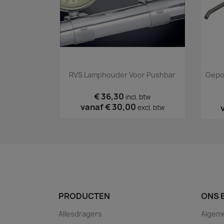
Snel bekijken

RVS Lamphouder Voor Pushbar
Gepol
€ 36,30
incl. btw
vanaf
€ 30,00
excl. btw
PRODUCTEN
ONS 
Allesdragers
Algem