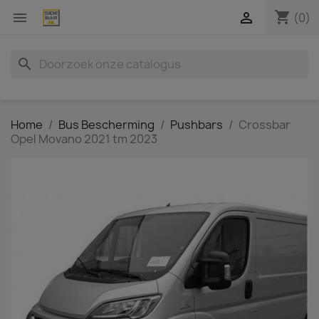
shopping_cart


(0)
search
Home
Bus Bescherming
Pushbars
Crossbar
Opel Movano 2021 tm 2023