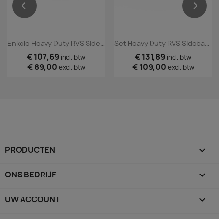
Enkele Heavy Duty RVS Sidebar- Step Schuifdeur
Set Heavy Duty RVS Sidebar- Steps Voorportieren
€ 107,69
€ 131,89
incl. btw
incl. btw
€ 89,00
€ 109,00
excl. btw
excl. btw
PRODUCTEN

ONS BEDRIJF

UW ACCOUNT
