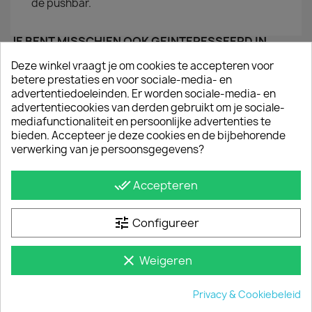
de pushbar.
JE BENT MISSCHIEN OOK GEÏNTERESSEERD IN
Deze winkel vraagt je om cookies te accepteren voor
betere prestaties en voor sociale-media- en
advertentiedoeleinden. Er worden sociale-media- en
advertentiecookies van derden gebruikt om je sociale-
mediafunctionaliteit en persoonlijke advertenties te
bieden. Accepteer je deze cookies en de bijbehorende
verwerking van je persoonsgegevens?
done_all
Accepteren
tune
Configureer
Sidebars Glans Opel Movano 2010 T/m 2020
clear
Weigeren
€ 459,80
incl. btw
vanaf
€ 380,00
excl. btw
Privacy & Cookiebeleid