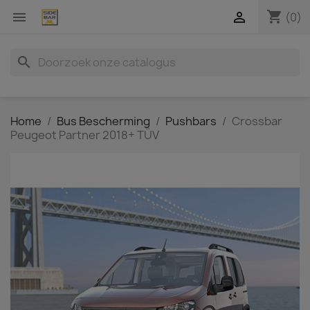
shopping_cart


(0)
search
Home
Bus Bescherming
Pushbars
Crossbar
Peugeot Partner 2018+ TÜV