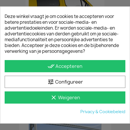
Deze winkel vraagt je om cookies te accepteren voor
betere prestaties en voor sociale-media- en
advertentiedoeleinden. Er worden sociale-media- en
advertentiecookies van derden gebruikt om je sociale-
mediafunctionaliteit en persoonlijke advertenties te
bieden. Accepteer je deze cookies en de bijbehorende
verwerking van je persoonsgegevens?
done_all
Accepteren
Glans Sidebars Peugeot Partner 2018+
tune
Configureer
€ 484,00
incl. btw
vanaf
€ 400,00
excl. btw
clear
Weigeren
Privacy & Cookiebeleid