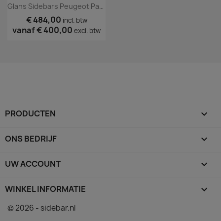
Glans Sidebars Peugeot Partner 2018+
€ 484,00
incl. btw
vanaf
€ 400,00
excl. btw
PRODUCTEN

ONS BEDRIJF

UW ACCOUNT

WINKEL INFORMATIE
keyboard_arrow_down
© 2026 - sidebar.nl