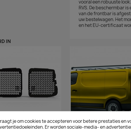
vooral een robuuste loo
RVS. De beschermbar is 
van de frontbar is afge
uw bestelwagen. Het mo
en het EU-certificaat w
D IN
raagt je om cookies te accepteren voor betere prestaties en v
Snel bekijken
Snel bekijken


vertentiedoeleinden. Er worden sociale-media- en advertenti
roosters Opel Vivaro Deuren
Imperiaal TÜV Opel Vivaro 20