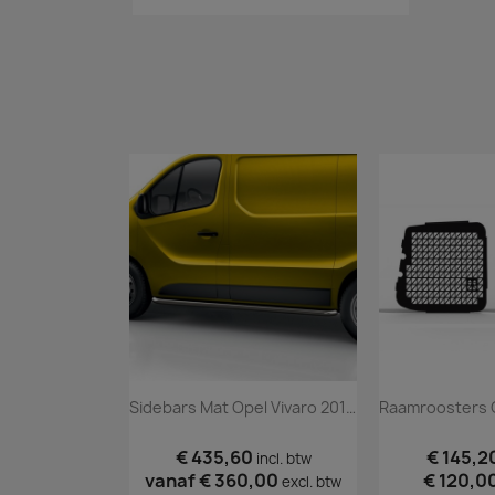
Sidebars Mat Opel Vivaro 2014 T/m 2018
€ 435,60
€ 145,2
incl. btw
vanaf
€ 360,00
€ 120,0
excl. btw