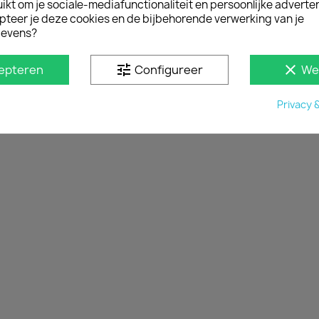
2014 T/m 2018 Zwart
2018 (spoiler)
kt om je sociale-mediafunctionaliteit en persoonlijke adverten
pteer je deze cookies en de bijbehorende verwerking van je
€ 145,20
€ 840,95
incl. btw
incl. btw
evens?
€ 120,00
vanaf
€ 695,00
excl. btw
excl. b
tune
clear
epteren
Configureer
We
Privacy 