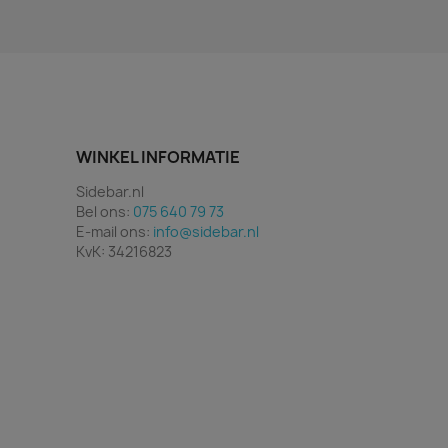
WINKEL INFORMATIE
Sidebar.nl
Bel ons:
075 640 79 73
E-mail ons:
info@sidebar.nl
KvK: 34216823