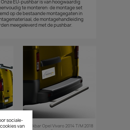
k. Onze EU-pushbar is van hoogwaardig
eenvoudig te monteren: de montage set
stemd op de bestaande montagegaten in
ntagemateriaal, de montagehandleiding
orden meegeleverd met de pushbar.
oor sociale-
Snel bekijken

ecookies van
14 T/m
Backbar Opel Vivaro 2014 T/m 2018