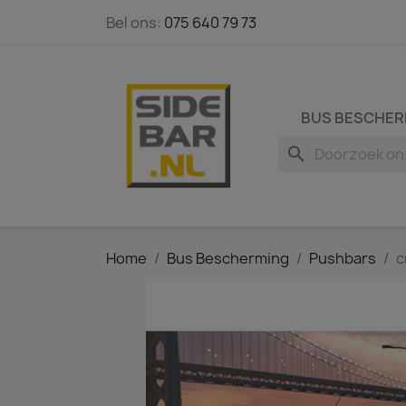
Bel ons:
075 640 79 73
BUS BESCHER
search
Home
Bus Bescherming
Pushbars
c