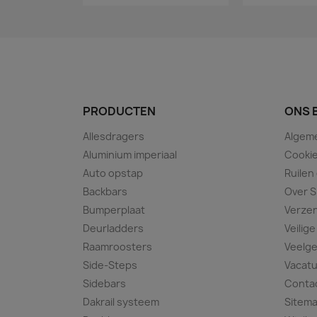
PRODUCTEN
ONS 
Allesdragers
Algem
Aluminium imperiaal
Cookie
Auto opstap
Ruilen
Backbars
Over S
Bumperplaat
Verze
Deurladders
Veilige
Raamroosters
Veelge
Side-Steps
Vacat
Sidebars
Conta
Dakrail systeem
Sitem