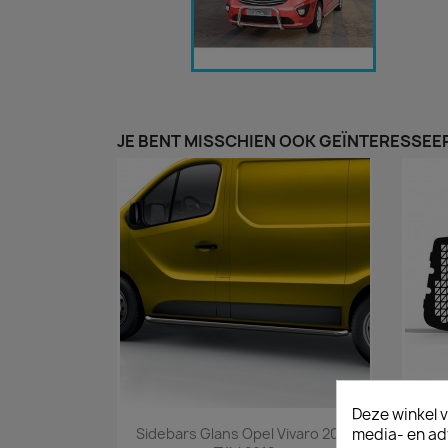
JE BENT MISSCHIEN OOK GEÏNTERESSEER
Deze winkel v
Snel bekijken

media- en ad
Sidebars Glans Opel Vivaro 2014
Raam