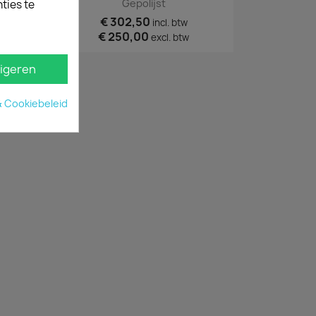
Gepolijst
ties te
€ 302,50
incl. btw
€ 250,00
tw
excl. btw
igeren
& Cookiebeleid