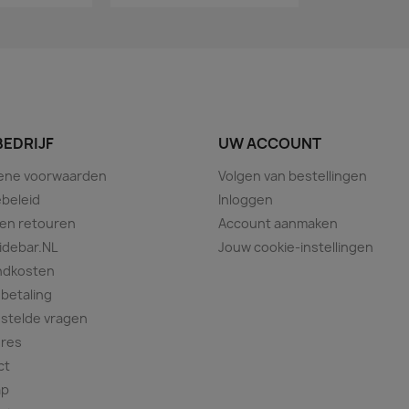
BEDRIJF
UW ACCOUNT
ene voorwaarden
Volgen van bestellingen
beleid
Inloggen
 en retouren
Account aanmaken
idebar.NL
Jouw cookie-instellingen
ndkosten
 betaling
stelde vragen
ures
ct
ap