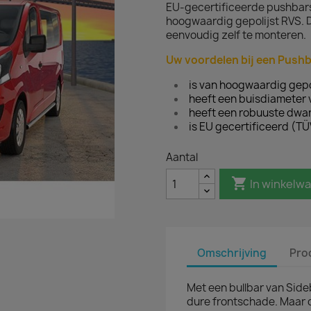
EU-gecertificeerde pushbars
hoogwaardig gepolijst RVS. De
eenvoudig zelf te monteren.
Uw voordelen bij een Pushba
is van hoogwaardig gepo
heeft een buisdiameter
heeft een robuuste dwa
is EU gecertificeerd (TÜ
Aantal

In winkelw
Omschrijving
Pro
Met een bullbar van Side
dure frontschade. Maar 