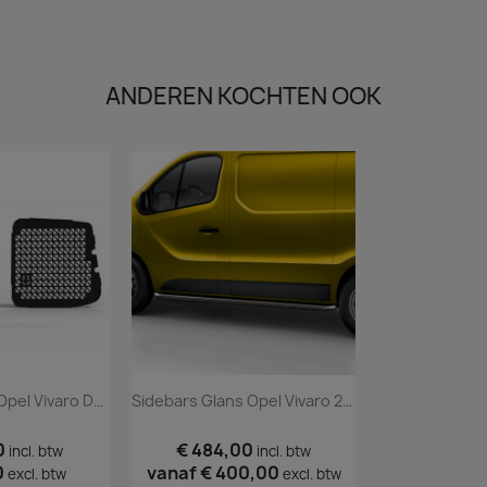
ANDEREN KOCHTEN OOK
Raamroosters Opel Vivaro Deuren 2002 T/m 2013 Zwart
Sidebars Glans Opel Vivaro 2014 T/m 2018
0
€ 484,00
incl. btw
incl. btw
0
vanaf
€ 400,00
excl. btw
excl. btw