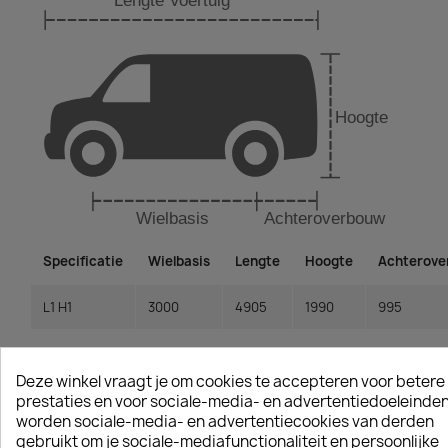
Specificatie
Wielbasis
Lengte
Hoogte
Achterov
L1 H1
3000
4905
1990
995
L1 H1
3000
4905
1990
995
Deze winkel vraagt je om cookies te accepteren voor betere
L1 H1
3000
4905
1990
995
prestaties en voor sociale-media- en advertentiedoeleinden
worden sociale-media- en advertentiecookies van derden
gebruikt om je sociale-mediafunctionaliteit en persoonlijke
L1 H1
3000
4905
1990
995