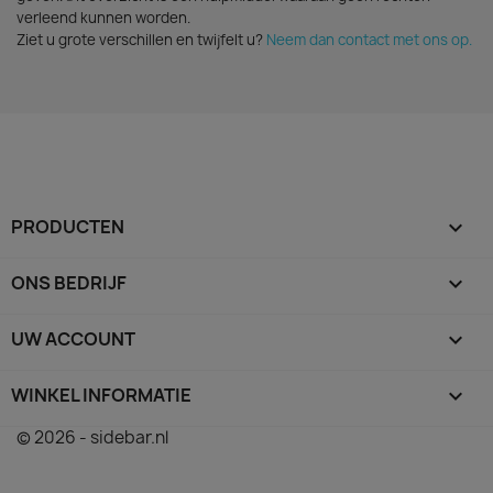
verleend kunnen worden.
Ziet u grote verschillen en twijfelt u?
Neem dan contact met ons op.
PRODUCTEN

ONS BEDRIJF

UW ACCOUNT

WINKEL INFORMATIE
keyboard_arrow_down
© 2026 - sidebar.nl