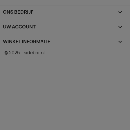
ONS BEDRIJF

UW ACCOUNT

WINKEL INFORMATIE
keyboard_arrow_down
© 2026 - sidebar.nl