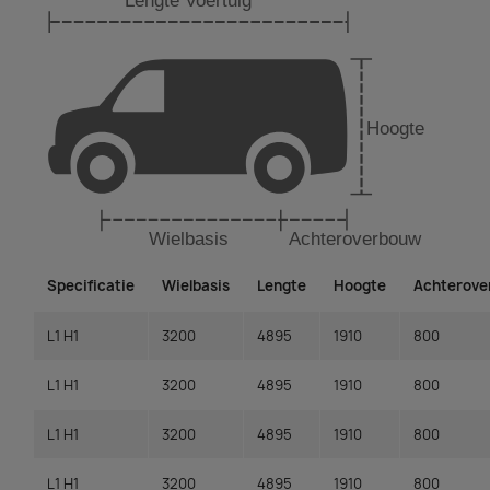
Specificatie
Wielbasis
Lengte
Hoogte
Achterov
L1 H1
3200
4895
1910
800
L1 H1
3200
4895
1910
800
L1 H1
3200
4895
1910
800
L1 H1
3200
4895
1910
800