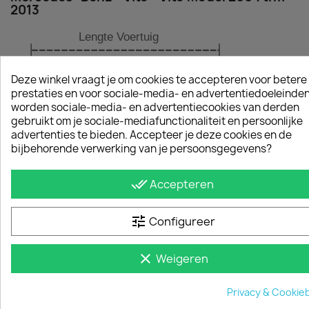
2013
Deze winkel vraagt je om cookies te accepteren voor betere
prestaties en voor sociale-media- en advertentiedoeleinden
worden sociale-media- en advertentiecookies van derden
gebruikt om je sociale-mediafunctionaliteit en persoonlijke
advertenties te bieden. Accepteer je deze cookies en de
bijbehorende verwerking van je persoonsgegevens?
done_all
Accepteren
Specificatie
Wielbasis
Lengte
Hoogte
Achterov
tune
Configureer
L1 H1
3200
770
clear
Weigeren
L1 H1
3200
770
Privacy & Cookie