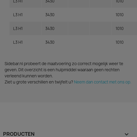
L3 H1
3430
1010
L3 H1
3430
1010
L3 H1
3430
1010
L3 H1
3430
1010
Sidebar.nl probeert de maatvoering zo correct mogelijk weer te
geven. Dit overzicht is een hulpmiddel waaraan geen rechten
verleend kunnen worden.
Ziet u grote verschillen en twijfelt u?
Neem dan contact met ons op.
PRODUCTEN
