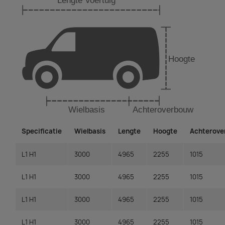
Specificatie
Wielbasis
Lengte
Hoogte
Achterov
L1 H1
3000
4965
2255
1015
L1 H1
3000
4965
2255
1015
L1 H1
3000
4965
2255
1015
L1 H1
3000
4965
2255
1015