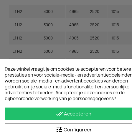
L1 H2
3000
4965
2520
1015
L1 H2
3000
4965
2520
1015
L1 H2
3000
4965
2520
1015
L1 H2
3000
4965
2520
1015
L2 H1
3450
5415
2255
1015
Deze winkel vraagt je om cookies te accepteren voor betere
prestaties en voor sociale-media- en advertentiedoeleinden
L2 H1
3450
5415
2255
1015
worden sociale-media- en advertentiecookies van derden
gebruikt om je sociale-mediafunctionaliteit en persoonlijke
L2 H1
3450
5415
2255
1015
advertenties te bieden. Accepteer je deze cookies en de
bijbehorende verwerking van je persoonsgegevens?
L2 H1
3450
5415
2255
1015
done_all
Accepteren
L2 H2
3450
5415
2520
1015
tune
Configureer
L2 H2
3450
5415
2520
1015