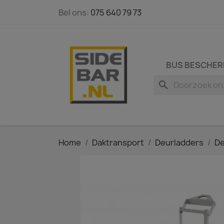
Bel ons:
075 640 79 73
BUS BESCHER
search
Home
Daktransport
Deurladders
De