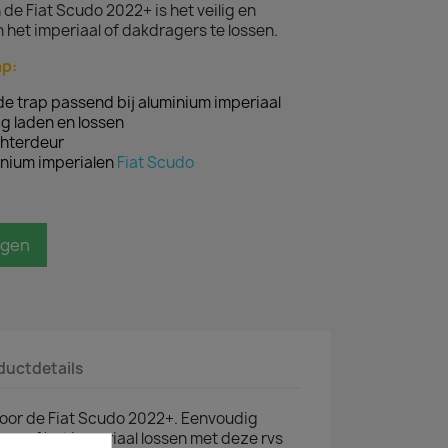
de Fiat Scudo 2022+ is het veilig en
het imperiaal of dakdragers te lossen.
ap:
e trap passend bij aluminium imperiaal
ig laden en lossen
chterdeur
inium imperialen
Fiat Scudo
agen
ductdetails
voor de Fiat Scudo 2022+. Eenvoudig
r of het imperiaal lossen met deze rvs