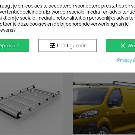
ladder. Veiligheid staat 
raagt je om cookies te accepteren voor betere prestaties en v
treden heeft. Bij neersla
vertentiedoeleinden. Er worden sociale-media- en advertenti
level.
kt om je sociale-mediafunctionaliteit en persoonlijke adverten
pteer je deze cookies en de bijbehorende verwerking van je
Montage door rechter ac
evens?
Vragen? Neem even cont
tune
clear
epteren
Configureer
We
D IN
Privacy 