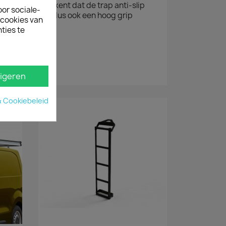
voorop, dat betekent dat de trap anti-slip
oor sociale-
g heeft de trap dus ook een hoog grip
ecookies van
ties te
hterdeur.
act op!
igeren
& Cookiebeleid