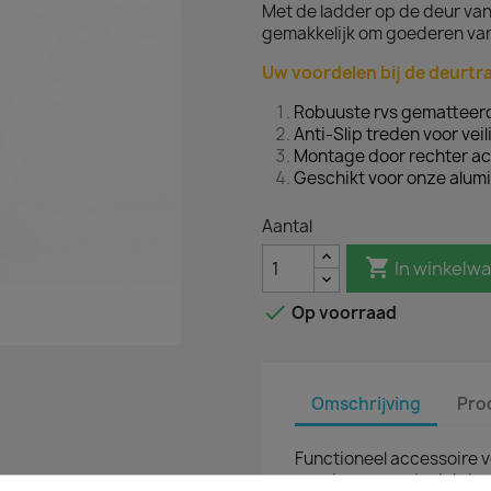
Met de ladder op de deur van 
gemakkelijk om goederen van 
Uw voordelen bij de deurtr
Robuuste rvs gematteerd
Anti-Slip treden voor veil
Montage door rechter a
Geschikt voor onze alum
Aantal

In winkelw

Op voorraad
Omschrijving
Pro
Functioneel accessoire 
goederen van de dakdrage