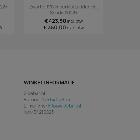
Snel bekijken

022+
Zwarte RVS Imperiaal Ladder Fiat
Scudo 2022+
€ 423,50
incl. btw
€ 350,00
tw
excl. btw
WINKEL INFORMATIE
Sidebar.nl
Bel ons:
075 640 79 73
E-mail ons:
info@sidebar.nl
KvK: 34216823