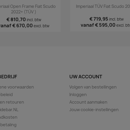
Snel bekijken
Snel bekijken


riaal Open Frame Fiat Scudo
Imperiaal TÜV Fiat Scudo 2
2022+ (TÜV )
€ 719,95
€ 810,70
incl. btw
incl. btw
vanaf
€ 595,00
vanaf
€ 670,00
excl. b
excl. btw
BEDRIJF
UW ACCOUNT
ene voorwaarden
Volgen van bestellingen
beleid
Inloggen
 en retouren
Account aanmaken
idebar.NL
Jouw cookie-instellingen
ndkosten
 betaling