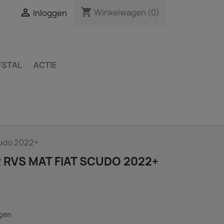
shopping_cart

Winkelwagen
(0)
Inloggen
FSTAL
ACTIE
cudo 2022+
 RVS MAT FIAT SCUDO 2022+
agen