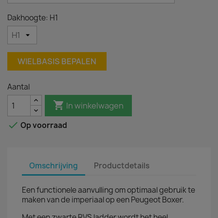
Dakhoogte: H1
WIELBASIS BEPALEN
Aantal

In winkelwagen

Op voorraad
Omschrijving
Productdetails
Een functionele aanvulling om optimaal gebruik te
maken van de imperiaal op een Peugeot Boxer.
Met een zwarte RVS ladder wordt het heel