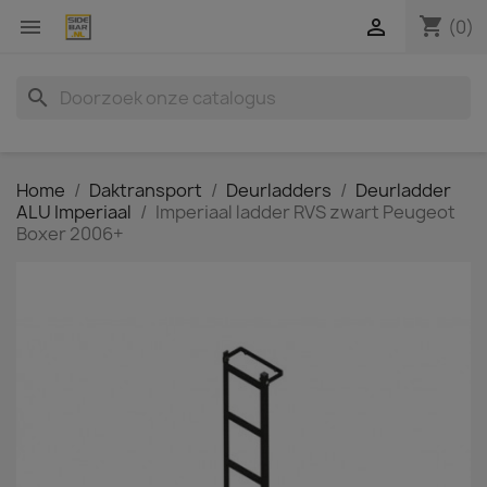
shopping_cart


(0)
search
Home
Daktransport
Deurladders
Deurladder
ALU Imperiaal
Imperiaal ladder RVS zwart Peugeot
Boxer 2006+