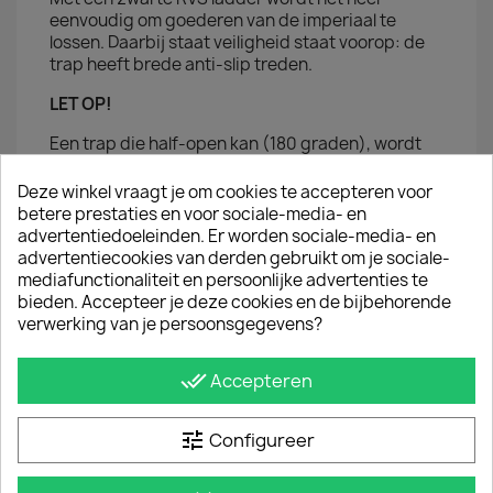
eenvoudig om goederen van de imperiaal te
lossen. Daarbij staat veiligheid staat voorop: de
trap heeft brede anti-slip treden.
LET OP!
Een trap die half-open kan (180 graden), wordt
op de deur (door de deur heen) gemonteerd.
Deze winkel vraagt je om cookies te accepteren voor
Te combineren met de
alu imperiaal lijn
van Q-Top
betere prestaties en voor sociale-media- en
producten.
advertentiedoeleinden. Er worden sociale-media- en
advertentiecookies van derden gebruikt om je sociale-
mediafunctionaliteit en persoonlijke advertenties te
JE BENT MISSCHIEN OOK GEÏNTERESSEERD IN
bieden. Accepteer je deze cookies en de bijbehorende
verwerking van je persoonsgegevens?
done_all
Accepteren
tune
Configureer