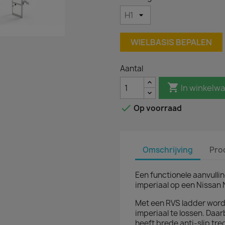
WIELBASIS BEPALEN
Aantal

In winkelw

Op voorraad
Omschrijving
Pro
Een functionele aanvulli
imperiaal op een Nissan
Met een RVS ladder word
imperiaal te lossen. Daar
heeft brede anti-slip tre