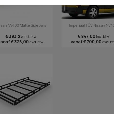
Snel bekijken
Snel bekijken


ssan NV400 Matte Sidebars
Imperiaal TÜV Nissan NV4
€ 393,25
€ 847,00
incl. btw
incl. btw
vanaf
€ 325,00
vanaf
€ 700,00
excl. btw
excl. b