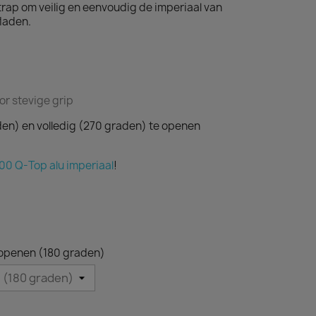
rap om veilig en eenvoudig de imperiaal van
laden.
oor stevige grip
den) en volledig (270 graden) te openen
00 Q-Top alu imperiaal
!
 openen (180 graden)