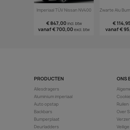
Imperiaal TÜV Nissan NV400
€ 847,00
€ 114,9
incl. btw
vanaf
€ 700,00
vanaf
€ 95
excl. btw
PRODUCTEN
ONS 
Allesdragers
Algem
Aluminium imperiaal
Cookie
Auto opstap
Ruilen
Backbars
Over S
Bumperplaat
Verze
Deurladders
Veilige