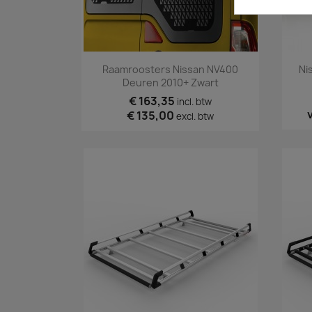
Snel bekijken

Raamroosters Nissan NV400
Ni
Deuren 2010+ Zwart
€ 163,35
incl. btw
€ 135,00
excl. btw