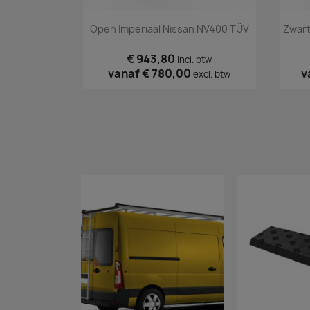
Snel bekijken

Open Imperiaal Nissan NV400 TÜV
Zwart
€ 943,80
incl. btw
vanaf
€ 780,00
v
excl. btw