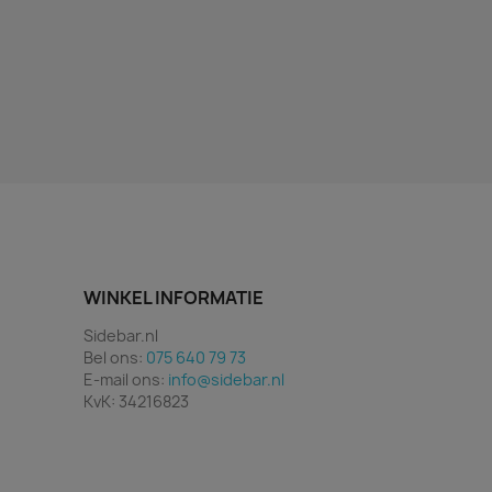
WINKEL INFORMATIE
Sidebar.nl
Bel ons:
075 640 79 73
E-mail ons:
info@sidebar.nl
KvK: 34216823