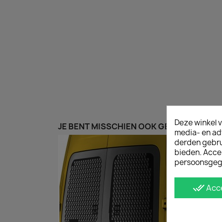
Deze winkel v
JE BENT MISSCHIEN OOK GEÏNTERESSEER
media- en ad
derden gebrui
bieden. Acce
persoonsgeg
done_all
Acc