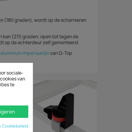
an (180 graden), wordt op de scharnieren
en kan (270 graden; open tot tegen de
rdt op de achterdeur zelf gemonteerd.
e
aluminium imperiaal lijn
van Q-Top
oor sociale-
ecookies van
ties te
igeren
& Cookiebeleid