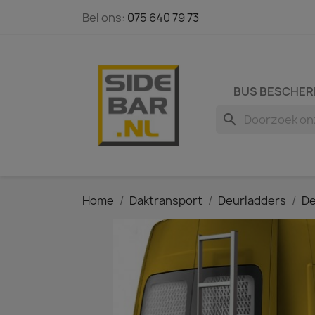
Bel ons:
075 640 79 73
BUS BESCHER
search
Home
Daktransport
Deurladders
De