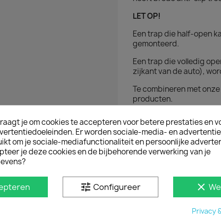
LET OP!
Een trap die half-open k
gemonteerd.
Een trap die volledig op
zijkant van de auto), wo
Te combineren met onz
producten.
raagt je om cookies te accepteren voor betere prestaties en v
D IN
vertentiedoeleinden. Er worden sociale-media- en advertenti
kt om je sociale-mediafunctionaliteit en persoonlijke adverten
pteer je deze cookies en de bijbehorende verwerking van je
evens?
tune
clear
epteren
Configureer
We
Privacy 