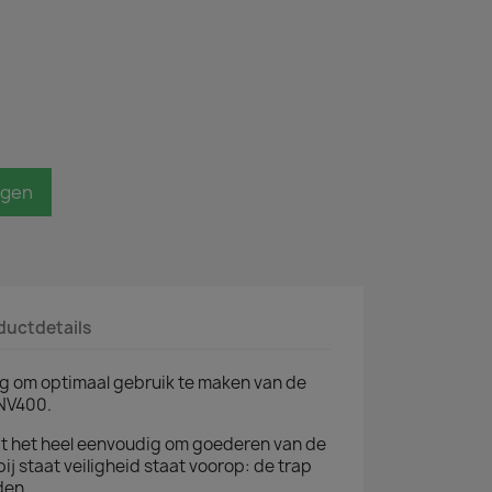
agen
ductdetails
ng om optimaal gebruik te maken van de
 NV400.
t het heel eenvoudig om goederen van de
bij staat veiligheid staat voorop: de trap
den.