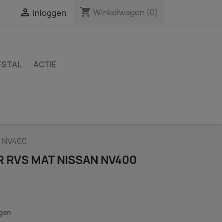
shopping_cart

Winkelwagen
(0)
Inloggen
FSTAL
ACTIE
n NV400
R RVS MAT NISSAN NV400
agen