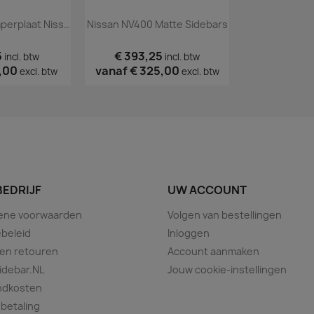
Zwarte Alu Bumperplaat Nissan NV400
Nissan NV400 Matte Sidebars
5
€ 393,25
incl. btw
incl. btw
,00
vanaf
€ 325,00
excl. btw
excl. btw
BEDRIJF
UW ACCOUNT
ene voorwaarden
Volgen van bestellingen
beleid
Inloggen
 en retouren
Account aanmaken
idebar.NL
Jouw cookie-instellingen
ndkosten
 betaling