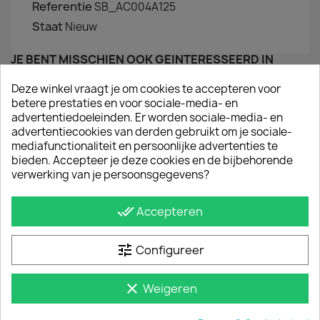
Referentie
SB_AC004A125
Staat
Nieuw
JE BENT MISSCHIEN OOK GEÏNTERESSEERD IN
Deze winkel vraagt je om cookies te accepteren voor
betere prestaties en voor sociale-media- en
advertentiedoeleinden. Er worden sociale-media- en
advertentiecookies van derden gebruikt om je sociale-
mediafunctionaliteit en persoonlijke advertenties te
bieden. Accepteer je deze cookies en de bijbehorende
verwerking van je persoonsgegevens?
done_all
Accepteren
tune
Configureer
Q-Top Imperiaal Losse Drager 145 Cm
€ 96,80
clear
Weigeren
incl. btw
€ 80,00
excl. btw