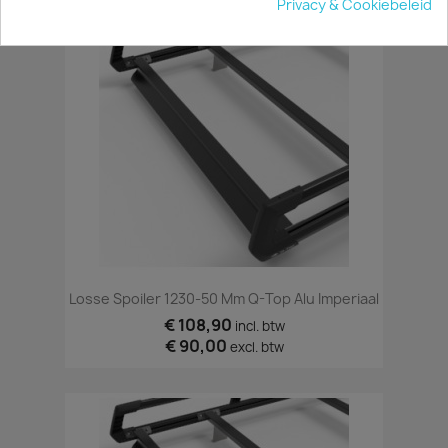
Privacy & Cookiebeleid
Losse Spoiler 1230-50 Mm Q-Top Alu Imperiaal
€ 108,90
incl. btw
€ 90,00
excl. btw