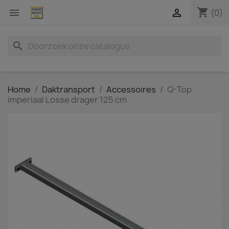
shopping_cart


(0)
search
Home
Daktransport
Accessoires
Q-Top
imperiaal Losse drager 125 cm