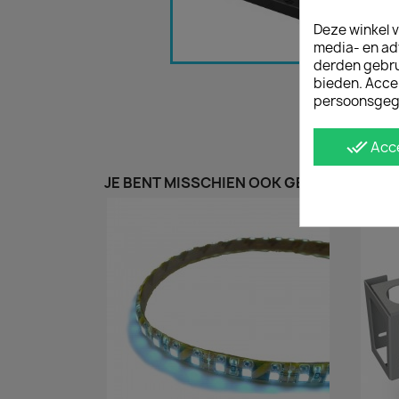
Deze winkel v
media- en ad
derden gebrui
bieden. Acce
persoonsgeg
done_all
Acc
JE BENT MISSCHIEN OOK GEÏNTERESSEER