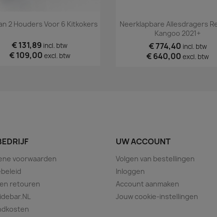
Snel bekijken
Snel bekijken


an 2 Houders Voor 6 Kitkokers
Neerklapbare Allesdragers R
Kangoo 2021+
€ 131,89
€ 774,40
incl. btw
incl. btw
€ 109,00
€ 640,00
excl. btw
excl. btw
BEDRIJF
UW ACCOUNT
ene voorwaarden
Volgen van bestellingen
beleid
Inloggen
 en retouren
Account aanmaken
idebar.NL
Jouw cookie-instellingen
ndkosten