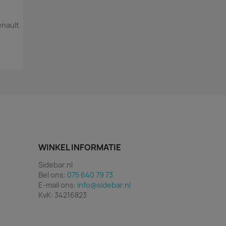
enault
WINKEL INFORMATIE
Sidebar.nl
Bel ons:
075 640 79 73
E-mail ons:
info@sidebar.nl
KvK: 34216823