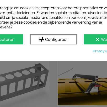
Met een aluminium bumpe
raagt je om cookies te accepteren voor betere prestaties en v
bumper(lak) van de Ren
vertentiedoeleinden. Er worden sociale-media- en advertenti
functionele bumperbesc
kt om je sociale-mediafunctionaliteit en persoonlijke adverten
MONTAGE
pteer je deze cookies en de bijbehorende verwerking van je
De bumperstrip bevestig
evens?
zelfborende schroeven i
(model 2021+).
tune
clear
epteren
Configureer
We
D IN
Privacy 