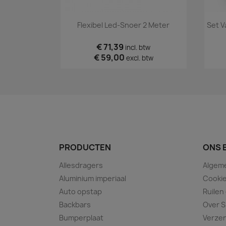
Snel bekijken

Flexibel Led-Snoer 2 Meter
Set V
€ 71,39
incl. btw
€ 59,00
excl. btw
PRODUCTEN
ONS 
Allesdragers
Algem
Aluminium imperiaal
Cookie
Auto opstap
Ruilen
Backbars
Over S
Bumperplaat
Verze