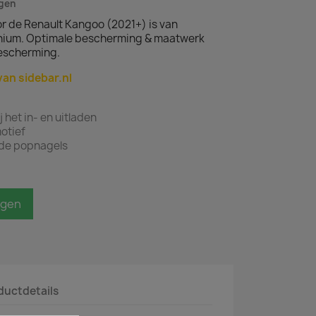
agen
r de Renault Kangoo (2021+) is van
nium. Optimale bescherming & maatwerk
escherming.
van sidebar.nl
het in- en uitladen
otief
de popnagels
agen
ductdetails