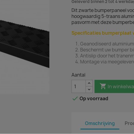
Geleverd binnen 2 tot 4 werkd
Dit zwarte bumperpaneel voo
hoogwaardig 5-traans alumi
pasvorm met deze bumperb
Specificaties bumperplaat 
Geanodiseerd aluminium
Beschermt uw bumper bij 
Antislip door het tranenm
Montage via meegelever
Aantal

In winkelw

Op voorraad
Omschrijving
Pro