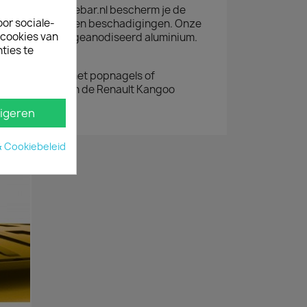
rplaat van Sidebar.nl bescherm je de
oor sociale-
ault Kangoo tegen beschadigingen. Onze
ecookies van
herming is van geanodiseerd aluminium.
ties te
 je eenvoudig met popnagels of
n de bumper van de Renault Kangoo
igeren
& Cookiebeleid