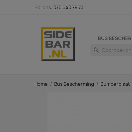
Bel ons:
075 640 79 73
BUS BESCHER
search
Home
Bus Bescherming
Bumperplaat