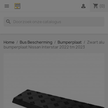
shopping_cart


(0)
search
Home
Bus Bescherming
Bumperplaat
Zwart alu
bumperplaat Nissan Interstar 2022 tm 2023