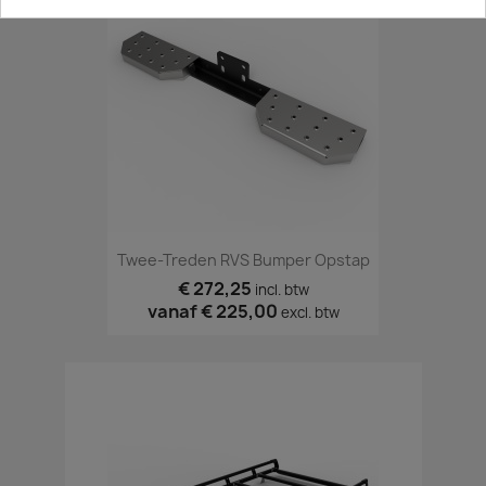
Twee-Treden RVS Bumper Opstap
€ 272,25
incl. btw
vanaf
€ 225,00
excl. btw