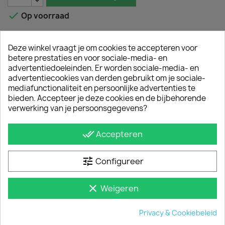

Op voorraad
Deze winkel vraagt je om cookies te accepteren voor
Omschrijving
Productdetails
betere prestaties en voor sociale-media- en
advertentiedoeleinden. Er worden sociale-media- en
advertentiecookies van derden gebruikt om je sociale-
Met een aluminium bumperplaat van Sidebar.nl
mediafunctionaliteit en persoonlijke advertenties te
bescherm je de bumper(lak) van de Nissan
bieden. Accepteer je deze cookies en de bijbehorende
Interstar tegen beschadigingen. Onze
verwerking van je persoonsgegevens?
functionele bumperbescherming is van
geanodiseerd aluminium.
done_all
Accepteren
MONTAGE
De bumperstrip bevestig je eenvoudig met
tune
Configureer
popnagels of hightack tape op de bumper van de
Nissan Interstar.
clear
Weigeren
JE BENT MISSCHIEN OOK GEÏNTERESSEERD IN
Privacy & Cookiebeleid