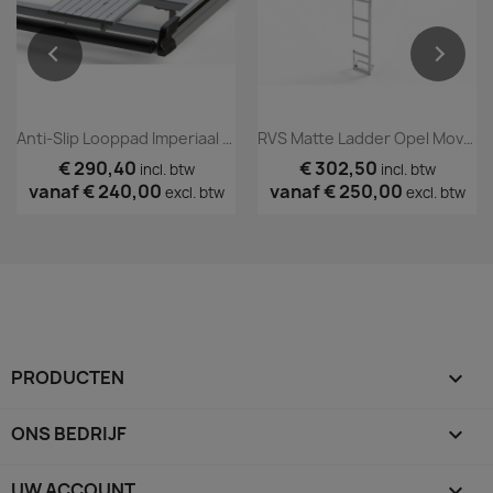
Anti-Slip Looppad Imperiaal Lengte 2
RVS Matte Ladder Opel Movano 2010 T/m 2020
€ 290,40
€ 302,50
incl. btw
incl. btw
vanaf
€ 240,00
vanaf
€ 250,00
excl. btw
excl. btw
PRODUCTEN

ONS BEDRIJF

UW ACCOUNT
