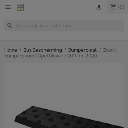
shopping_cart


(0)
search
Home
Bus Bescherming
Bumperplaat
Zwart
bumperpaneel Opel Movano 2010 tm 2020