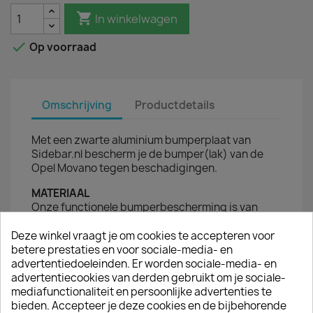

In winkelwagen

Op voorraad
Omschrijving
Productdetails
Met een zwarte aluminium bumperplaat van
Sidebar.nl bescherm je de bumper(lak) van de
Opel Movano tegen beschadigingen.
MATERIAAL
Onze functionele bumperbescherming is van
geanodiseerd aluminium.
Deze winkel vraagt je om cookies te accepteren voor
MONTAGE
betere prestaties en voor sociale-media- en
De bumperstrip bevestig je eenvoudig met
advertentiedoeleinden. Er worden sociale-media- en
popnagels / hightack tape op de achterbumper
advertentiecookies van derden gebruikt om je sociale-
van de Opel Movano.
mediafunctionaliteit en persoonlijke advertenties te
bieden. Accepteer je deze cookies en de bijbehorende