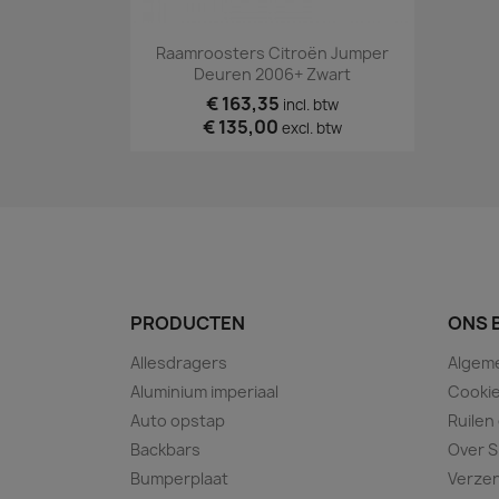
Snel bekijken

Raamroosters Citroën Jumper
Deuren 2006+ Zwart
€ 163,35
incl. btw
€ 135,00
excl. btw
PRODUCTEN
ONS 
Allesdragers
Algem
Aluminium imperiaal
Cookie
Auto opstap
Ruilen
Backbars
Over S
Bumperplaat
Verze