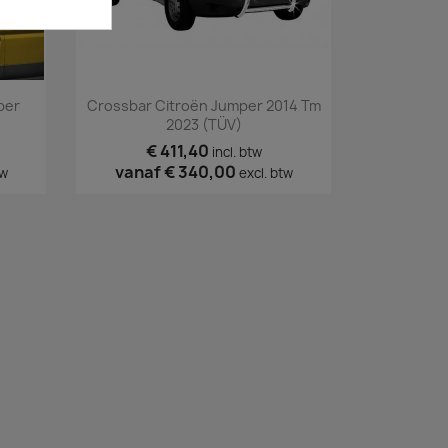
Snel bekijken

per
Crossbar Citroën Jumper 2014 Tm
2023 (TÜV)
€ 411,40
incl. btw
vanaf
€ 340,00
tw
excl. btw