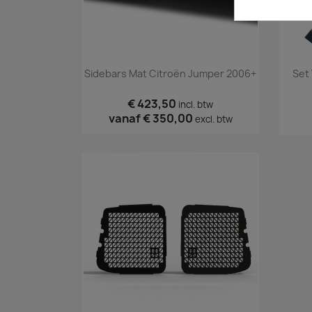
Snel bekijken

Sidebars Mat Citroën Jumper 2006+
Set
€ 423,50
incl. btw
vanaf
€ 350,00
excl. btw