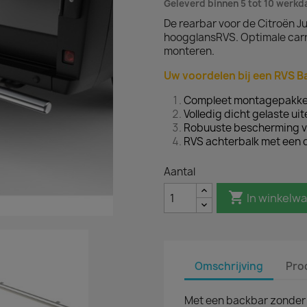
Geleverd binnen 5 tot 10 werk
De rearbar voor de Citroën 
hoogglansRVS. Optimale carr
monteren.
Uw voordelen bij een RVS B
Compleet montagepakke
Volledig dicht gelaste ui
Robuuste bescherming v
RVS achterbalk met een
Aantal

In winkelw
Omschrijving
Pro
Met een backbar zonder 