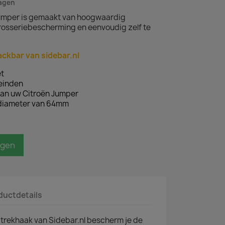
dagen
Jumper is gemaakt van hoogwaardig
osseriebescherming en eenvoudig zelf te
ackbar van sidebar.nl
t
teinden
an uw Citroën Jumper
 diameter van 64mm
agen
ductdetails
trekhaak van Sidebar.nl bescherm je de