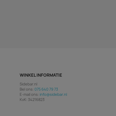
WINKEL INFORMATIE
Sidebar.nl
Bel ons:
075 640 79 73
E-mail ons:
info@sidebar.nl
KvK: 34216823