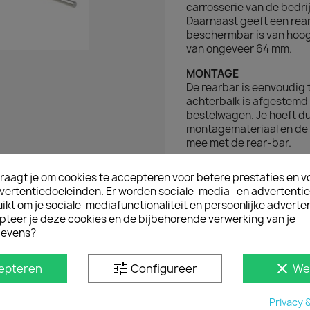
carrosserie van de bedr
Daarnaast geeft een rea
beschermbar is van hoo
van ongeveer 64 mm.
MONTAGE
De rearbar is eenvoudig
achterbalk is afgestem
bestelwagen. Je hoeft dus
montagemateriaal en de 
mee met de rear-bar.
raagt je om cookies te accepteren voor betere prestaties en v
D IN
vertentiedoeleinden. Er worden sociale-media- en advertenti
kt om je sociale-mediafunctionaliteit en persoonlijke adverten
pteer je deze cookies en de bijbehorende verwerking van je
evens?
tune
clear
epteren
Configureer
We
Privacy 