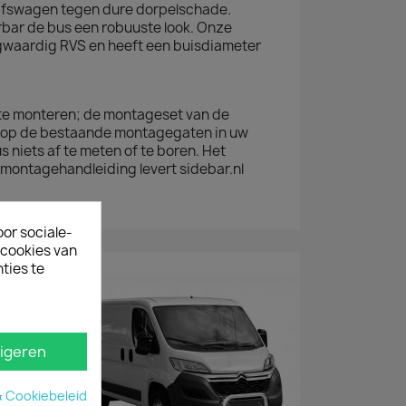
ijfswagen tegen dure dorpelschade.
rbar de bus een robuuste look. Onze
gwaardig RVS en heeft een buisdiameter
 te monteren; de montageset van de
d op de bestaande montagegaten in uw
 niets af te meten of te boren. Het
montagehandleiding levert sidebar.nl
oor sociale-
ecookies van
ties te
igeren
& Cookiebeleid