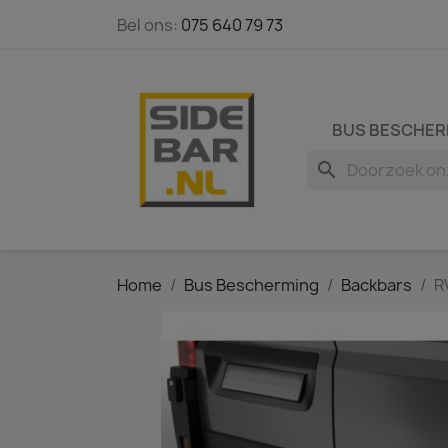
Bel ons:
075 640 79 73
BUS BESCHER
search
Home
Bus Bescherming
Backbars
R