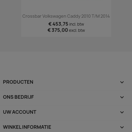
Crossbar Volkswagen Caddy 2010 T/m 2014
€ 453,75
incl. btw
€ 375,00
excl. btw
PRODUCTEN

ONS BEDRIJF

UW ACCOUNT

WINKEL INFORMATIE
keyboard_arrow_down