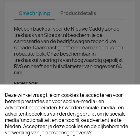
Omschrijving
Productdetails
Met een backbar voor de Nieuwe Caddy zonder
trekhaak van Sidebar.nl bescherm je de
carrosserie van de bedrijfswagen tegen dure
schade. Daarnaast geeft een rearbar de bus een
robuuste look. Onze beschermbar in
trekhaakuitveoring is van hoogwaardig gepolijst
RVS en heeft een buisdiameter van ongeveer 64
mm.
MONTAGE
De rearbar is eenvoudig te monteren; de
Deze winkel vraagt je om cookies te accepteren voor
montageset van de achterbalk is afgestemd op
betere prestaties en voor sociale-media- en
de bestaande montagegaten in uw bestelwagen.
advertentiedoeleinden. Er worden sociale-media- en
Je hoeft dus niets af te meten of te boren. Het
advertentiecookies van derden gebruikt om je sociale-
montagemateriaal en de montagehandleiding
mediafunctionaliteit en persoonlijke advertenties te
levert sidebar.nl mee met de rear-bar.
bieden. Accepteer je deze cookies en de bijbehorende
verwerking van je persoonsgegevens?
JE BENT MISSCHIEN OOK GEÏNTERESSEERD IN