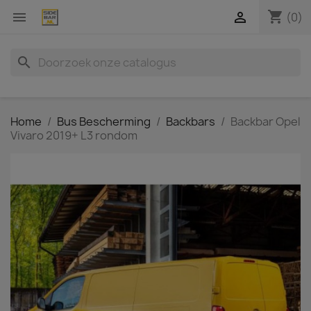
shopping_cart


(0)
search
Home
Bus Bescherming
Backbars
Backbar Opel
Vivaro 2019+ L3 rondom