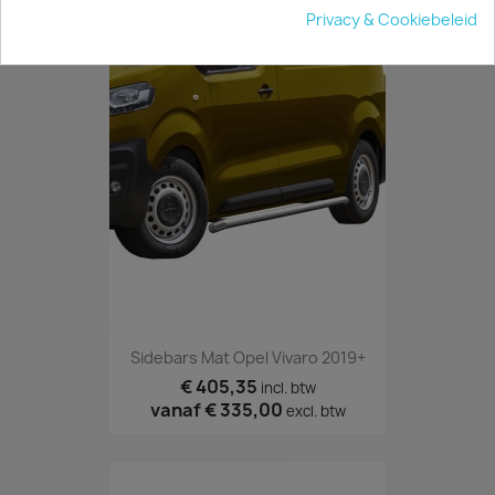
Privacy & Cookiebeleid
JE BENT MISSCHIEN OOK GEÏNTERESSEERD IN
Sidebars Mat Opel Vivaro 2019+
€ 405,35
incl. btw
vanaf
€ 335,00
excl. btw