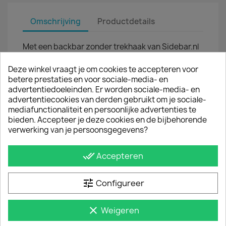
Omschrijving
Productdetails
Met een backbar zonder trekhaak van Sidebar.nl
bescherm je de carrosserie van de Opel Vivaro
tegen dure dorpelschade. Daarnaast geeft een
Deze winkel vraagt je om cookies te accepteren voor
rearbar de bus een robuuste look. Onze
betere prestaties en voor sociale-media- en
beschermbar is van hoogwaardig mat /
advertentiedoeleinden. Er worden sociale-media- en
geborstels RVS en heeft een buisdiameter van
advertentiecookies van derden gebruikt om je sociale-
ongeveer 64 mm.
mediafunctionaliteit en persoonlijke advertenties te
bieden. Accepteer je deze cookies en de bijbehorende
MONTAGE
verwerking van je persoonsgegevens?
De backbar is eenvoudig te monteren; de
montageset van de achterbalk is afgestemd op
done_all
Accepteren
de bestaande montagegaten in uw bestelwagen.
Je hoeft dus niets af te meten of te boren. Het
montagemateriaal en de montagehandleiding
tune
Configureer
levert sidebar.nl mee met de rear-bar.
LET OP: Alleen geschikt voor lengte 3 (wielbasis
clear
Weigeren
3275 mm).