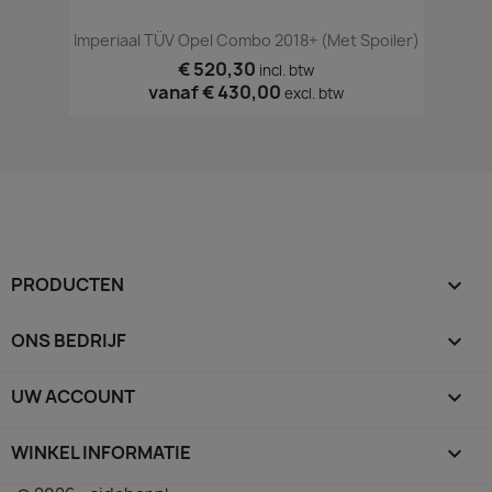
Imperiaal TÜV Opel Combo 2018+ (met Spoiler)
€ 520,30
incl. btw
vanaf
€ 430,00
excl. btw
PRODUCTEN

ONS BEDRIJF

UW ACCOUNT

WINKEL INFORMATIE
keyboard_arrow_down