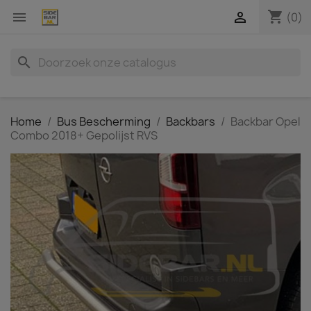
shopping_cart


(0)
search
Home
Bus Bescherming
Backbars
Backbar Opel
Combo 2018+ Gepolijst RVS