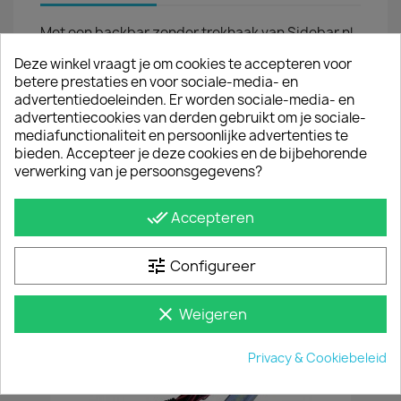
Met een backbar zonder trekhaak van Sidebar.nl
bescherm je de carrosserie van de Opel COmbo
Deze winkel vraagt je om cookies te accepteren voor
tegen dure dorpelschade. Daarnaast geeft een
betere prestaties en voor sociale-media- en
rearbar de bus een robuuste look. Onze
advertentiedoeleinden. Er worden sociale-media- en
beschermbar is van hoogglans RVS en heeft een
advertentiecookies van derden gebruikt om je sociale-
buisdiameter van ongeveer 64 mm.
mediafunctionaliteit en persoonlijke advertenties te
bieden. Accepteer je deze cookies en de bijbehorende
MONTAGE
verwerking van je persoonsgegevens?
De rearbar is eenvoudig te monteren; de
montageset van de achterbalk is afgestemd op
de bestaande montagegaten in uw bestelwagen.
done_all
Accepteren
Je hoeft dus niets af te meten of te boren. Het
montagemateriaal en de montagehandleiding
levert sidebar.nl mee met de rear-bar.
tune
Configureer
JE BENT MISSCHIEN OOK GEÏNTERESSEERD IN
clear
Weigeren
Privacy & Cookiebeleid