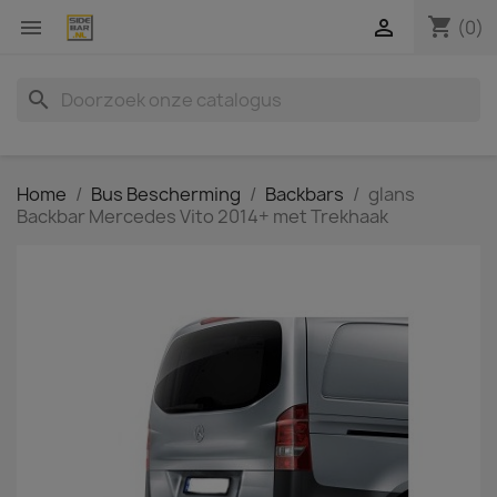
shopping_cart


(0)
search
Home
Bus Bescherming
Backbars
glans
Backbar Mercedes Vito 2014+ met Trekhaak