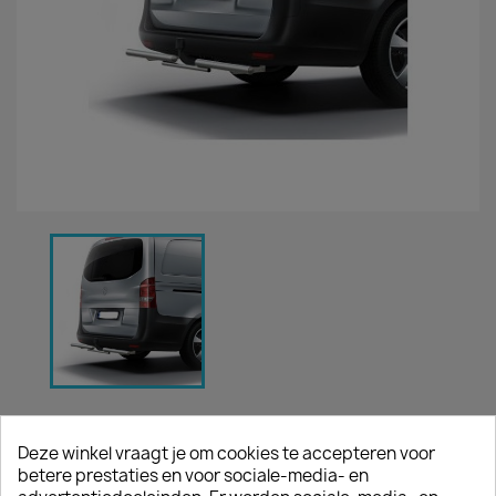
GLANS BACKBAR MERCEDES VITO
2014+ MET TREKHAAK
Deze winkel vraagt je om cookies te accepteren voor
betere prestaties en voor sociale-media- en