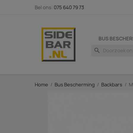
Bel ons:
075 640 79 73
BUS BESCHER
search
Home
Bus Bescherming
Backbars
M