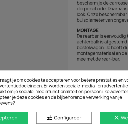
bescherm je de carrosse
dorpelschade. Daarnaast
look. Onze beschermbar 
buisdiameter van ongev
MONTAGE
De rearbar is eenvoudig
achterbalk is afgestem
bestelwagen. Je hoeft dus
montagemateriaal en de 
mee met de rear-bar.
D IN
raagt je om cookies te accepteren voor betere prestaties en v
vertentiedoeleinden. Er worden sociale-media- en advertenti
kt om je sociale-mediafunctionaliteit en persoonlijke adverten
pteer je deze cookies en de bijbehorende verwerking van je
evens?
tune
clear
epteren
Configureer
We