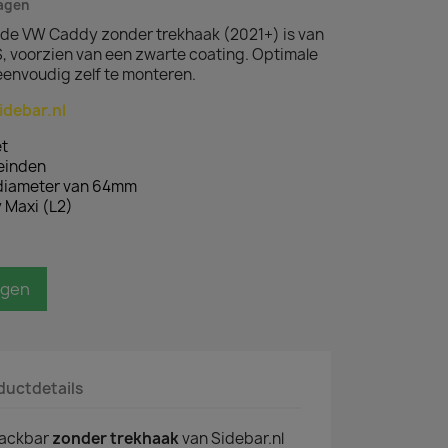
dagen
 de VW Caddy zonder trekhaak (2021+) is van
 voorzien van een zwarte coating. Optimale
envoudig zelf te monteren.
idebar.nl
t
teinden
 diameter van 64mm
 Maxi (L2)
agen
ductdetails
backbar
zonder trekhaak
van Sidebar.nl