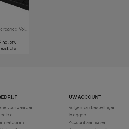
Zwart Alu Bumperpaneel Volkswagen Caddy 2021+
5
incl. btw
excl. btw
BEDRIJF
UW ACCOUNT
ene voorwaarden
Volgen van bestellingen
beleid
Inloggen
 en retouren
Account aanmaken