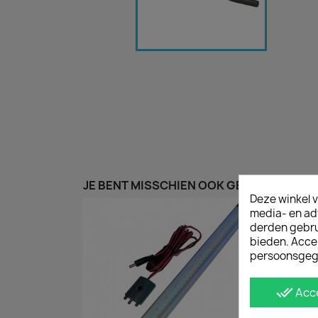
JE BENT MISSCHIEN OOK GEÏNTERESSEER
Deze winkel v
media- en ad
derden gebrui
bieden. Acce
persoonsgeg
done_all
Acc