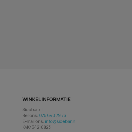
WINKEL INFORMATIE
Sidebar.nl
Bel ons:
075 640 79 73
E-mail ons:
info@sidebar.nl
KvK: 34216823