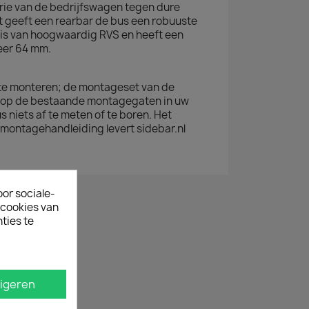
rie van de bedrijfswagen tegen dure
 geeft een rearbar de bus een robuuste
is van hoogwaardig RVS en heeft een
eer 64 mm.
 te monteren; de montageset van de
d op de bestaande montagegaten in uw
 niets af te meten of te boren. Het
montagehandleiding levert sidebar.nl
oor sociale-
ecookies van
ties te
igeren