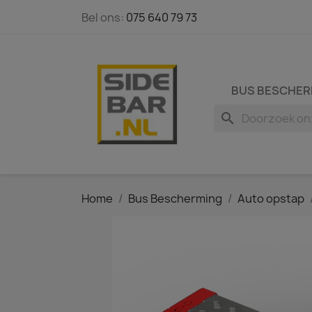
Bel ons:
075 640 79 73
BUS BESCHER
search
Home
Bus Bescherming
Auto opstap