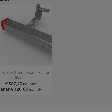
Snel bekijken

apkoker Staal Renault Master
2024+
€ 387,20
incl. btw
vanaf
€ 320,00
excl. btw