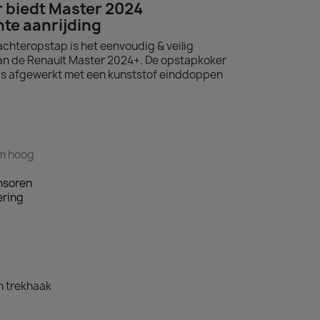
 biedt Master 2024
hte aanrijding
achteropstap is het eenvoudig & veilig
van de Renault Master 2024+. De opstapkoker
en is afgewerkt met een kunststof einddoppen
cm hoog
ensoren
ering
n trekhaak