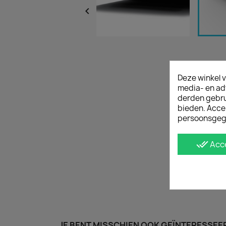

Deze winkel v
media- en ad
derden gebrui
bieden. Acce
persoonsgeg
done_all
Acc
JE BENT MISSCHIEN OOK GEÏNTERESSEER