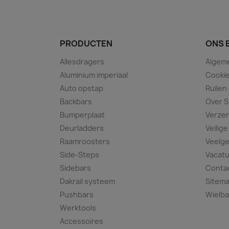
PRODUCTEN
ONS 
Allesdragers
Algem
Aluminium imperiaal
Cookie
Auto opstap
Ruilen
Backbars
Over S
Bumperplaat
Verze
Deurladders
Veilige
Raamroosters
Veelge
Side-Steps
Vacat
Sidebars
Conta
Dakrail systeem
Sitem
Pushbars
Wielba
Werktools
Accessoires