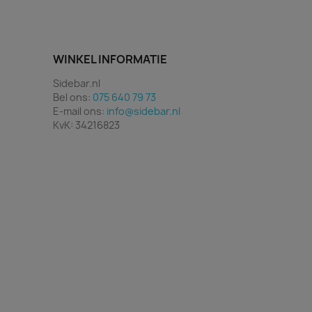
WINKEL INFORMATIE
Sidebar.nl
Bel ons:
075 640 79 73
E-mail ons:
info@sidebar.nl
KvK: 34216823