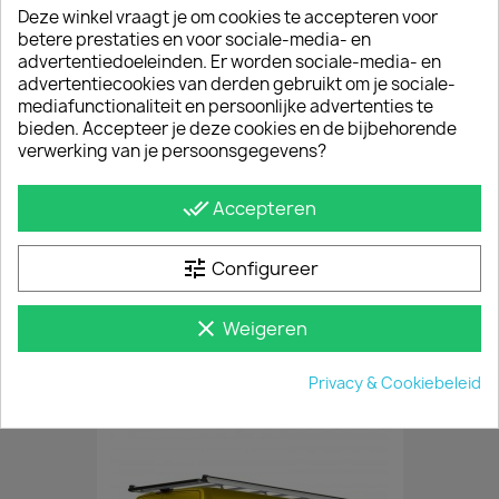
Deze winkel vraagt je om cookies te accepteren voor
betere prestaties en voor sociale-media- en
advertentiedoeleinden. Er worden sociale-media- en
advertentiecookies van derden gebruikt om je sociale-
mediafunctionaliteit en persoonlijke advertenties te
bieden. Accepteer je deze cookies en de bijbehorende
verwerking van je persoonsgegevens?
done_all
Accepteren
Matte Backbar Mercedes Vito 2014+
tune
Configureer
€ 266,20
incl. btw
€ 220,00
excl. btw
clear
Weigeren
Privacy & Cookiebeleid