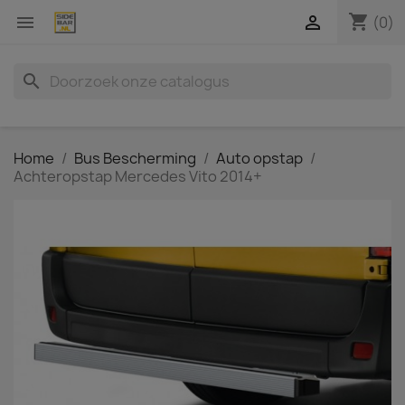
shopping_cart


(0)
search
Home
Bus Bescherming
Auto opstap
Achteropstap Mercedes Vito 2014+