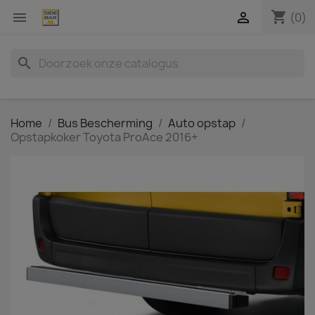
shopping_cart


(0)
search
Home
Bus Bescherming
Auto opstap
Opstapkoker Toyota ProAce 2016+