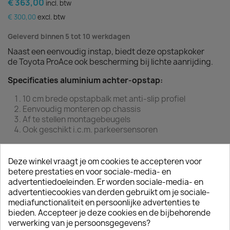
€ 363,00
incl. btw
€ 300,00
excl. btw
Geleverd binnen 5 tot 10 werkdagen
Naast een eenvoudig instap, biedt deze opstapkoker
de Toyota ProAce ook bescherming bij lichte aanrijding.
Specificaties aluminium achter-opstap:
10 cm brede opstapbalk met anti-slip profiel
Eenvoudig monteren op chassis
Af te stellen montagebeugels
Ook geschikt i.c.m. parkeersensoren
Aantal
Deze winkel vraagt je om cookies te accepteren voor

betere prestaties en voor sociale-media- en
In winkelwagen
advertentiedoeleinden. Er worden sociale-media- en
advertentiecookies van derden gebruikt om je sociale-
mediafunctionaliteit en persoonlijke advertenties te
bieden. Accepteer je deze cookies en de bijbehorende
verwerking van je persoonsgegevens?
Omschrijving
Productdetails