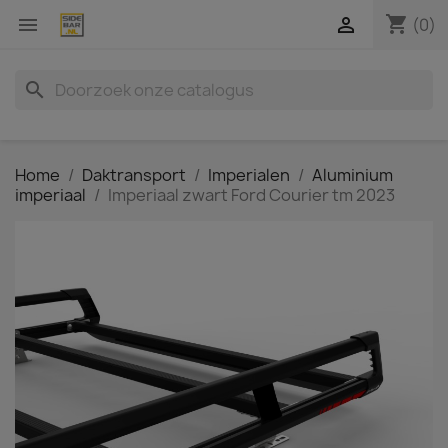
shopping_cart


(0)
search
Home
Daktransport
Imperialen
Aluminium
imperiaal
Imperiaal zwart Ford Courier tm 2023