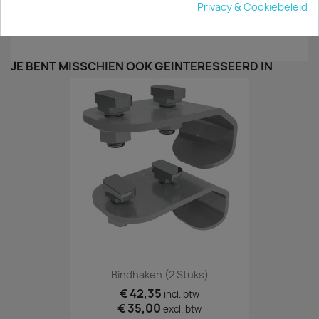
Privacy & Cookiebeleid
heeft als een stalen uitvoering. Een persoonlijke
voorkeur dus.
JE BENT MISSCHIEN OOK GEÏNTERESSEERD IN
Bindhaken (2 Stuks)
€ 42,35
incl. btw
€ 35,00
excl. btw