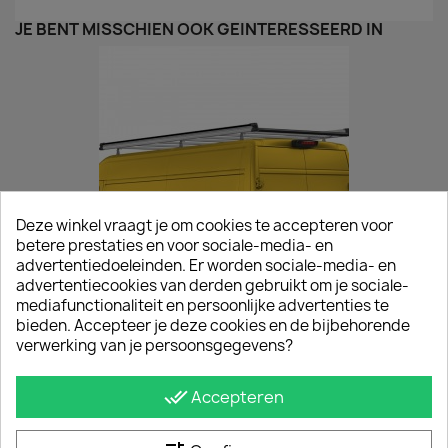
JE BENT MISSCHIEN OOK GEÏNTERESSEERD IN
Deze winkel vraagt je om cookies te accepteren voor
betere prestaties en voor sociale-media- en
advertentiedoeleinden. Er worden sociale-media- en
advertentiecookies van derden gebruikt om je sociale-
mediafunctionaliteit en persoonlijke advertenties te
Imperiaal TÜV Fiat Ducato 2006+
bieden. Accepteer je deze cookies en de bijbehorende
verwerking van je persoonsgegevens?
€ 847,00
incl. btw
vanaf
€ 700,00
excl. btw
done_all
Accepteren