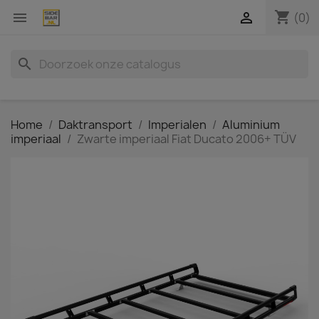
shopping_cart


(0)
search
Home
Daktransport
Imperialen
Aluminium
imperiaal
Zwarte imperiaal Fiat Ducato 2006+ TÜV