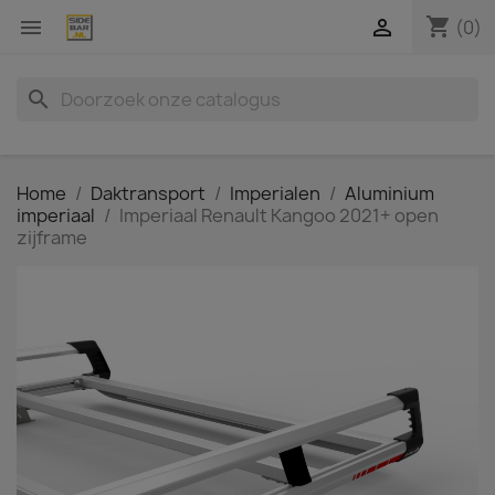
shopping_cart


(0)
search
Home
Daktransport
Imperialen
Aluminium
imperiaal
Imperiaal Renault Kangoo 2021+ open
zijframe