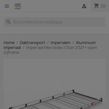
shopping_cart


(0)
search
Home
Daktransport
Imperialen
Aluminium
imperiaal
Imperiaal Mercedes Citan 2021+ open
zijframe