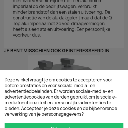
minimaal verschil. Rijden met een aluminium
imperiaal op de bedrijfswagen, verbruikt
minder brandstof dan een stalen uitvoering. De
constructie van de alu dakgalerij maakt dat de Q-
Top alu imperiaal net zo veel draagvermogen
heeft als een stalen uitvoering. Een persoonlijke
voorkeur dus.
JE BENT MISSCHIEN OOK GEÏNTERESSEERD IN
Deze winkel vraagt je om cookies te accepteren voor
betere prestaties en voor sociale-media- en
advertentiedoeleinden. Er worden sociale-media- en
advertentiecookies van derden gebruikt om je sociale-
mediafunctionaliteit en persoonlijke advertenties te
bieden. Accepteer je deze cookies en de bijbehorende
verwerking van je persoonsgegevens?