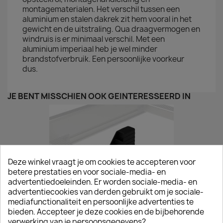
montagematerialen. Het verschil tussen een
aluminium en stalen dakrek zit hem vooral in het
gewicht en de uitstraling. Qua draagvermogen en
windruis is er minimaal verschil. Met een
aluminium imperiaal heb je wel minder
brandstofverbruik. Een persoonlijke voorkeur
dus.
JE BENT MISSCHIEN OOK GEÏNTERESSEERD IN
Deze winkel vraagt je om cookies te accepteren voor
betere prestaties en voor sociale-media- en
advertentiedoeleinden. Er worden sociale-media- en
advertentiecookies van derden gebruikt om je sociale-
mediafunctionaliteit en persoonlijke advertenties te
bieden. Accepteer je deze cookies en de bijbehorende
verwerking van je persoonsgegevens?