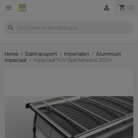
shopping_cart


(0)
search
Home
Daktransport
Imperialen
Aluminium
imperiaal
Imperiaal TÜV Opel Movano 2021+