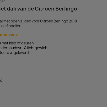
agen
het dak van de Citroën Berlingo
l met open zijden voor Citroën Berlingo 2018+
sief spoiler.
um imperial
 met klep of deuren
derhoudsvrij & lichtgewicht
teerd afgeleverd
5)