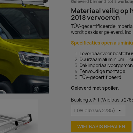
Geleverd binnen 3 tot 5 werkd
Materiaal veilig op 
2018 vervoeren
TÜV-gecertificeerde imperiaa
wordt pasklaar geleverd. Inclu
Specificaties open alumini
Leverbaar voor bestelbus
Duurzaam aluminium = on
Dakimperiaal voorgemon
Eenvoudige montage
TÜV-gecertificeerd
Geleverd met spoiler.
Buslengte?: 1 (Wielbasis 278
WIELBASIS BEPALEN