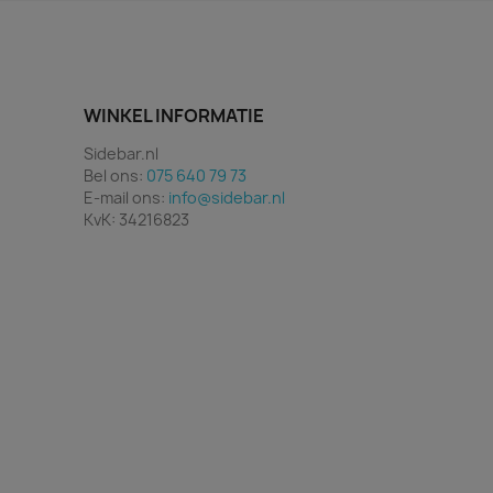
WINKEL INFORMATIE
Sidebar.nl
Bel ons:
075 640 79 73
E-mail ons:
info@sidebar.nl
KvK: 34216823