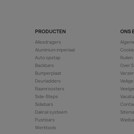
PRODUCTEN
ONS 
Allesdragers
Algem
Aluminium imperiaal
Cookie
Auto opstap
Ruilen
Backbars
Over S
Bumperplaat
Verze
Deurladders
Veilige
Raamroosters
Veelge
Side-Steps
Vacat
Sidebars
Conta
Dakrail systeem
Sitem
Pushbars
Wielba
Werktools