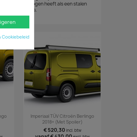
 veel draagvermogen heeft als een stalen
jke voorkeur dus.
igeren
& Cookiebeleid
Snel bekijken

ingo
Imperiaal TÜV Citroën Berlingo
2018+ (met Spoiler)
€ 520,30
incl. btw
vanaf
€ 430,00
tw
excl. btw