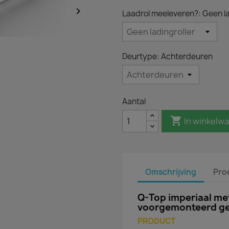

Laadrol meeleveren?: Geen la
Deurtype: Achterdeuren
Aantal

In winkelw
Omschrijving
Pro
Q-Top imperiaal met
voorgemonteerd ge
PRODUCT