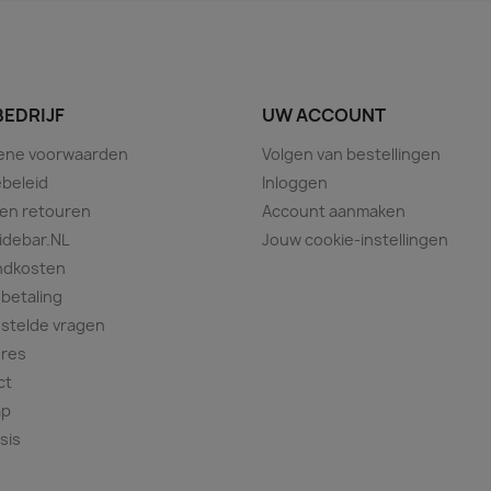
BEDRIJF
UW ACCOUNT
ene voorwaarden
Volgen van bestellingen
beleid
Inloggen
 en retouren
Account aanmaken
idebar.NL
Jouw cookie-instellingen
ndkosten
 betaling
stelde vragen
ures
ct
ap
sis