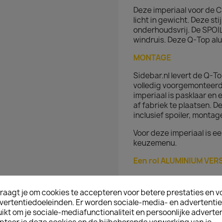
Deze imperiaal voor de C
licht in gewicht. Deze sti
onderhoudsvrij. De SPOI
windruis. Deze Q-Top alu
MONTAGE
Sidebar.nl levert de Q-T
volledig voorgemonteerd 
imperiaal is pasklaar e
af fabriek te plaatsen. 
inclusief spoiler, monta
Voor deze imperiaal is e
keuzemenu.
Een rol ALUMINIUM VER
Het verschil tussen een 
in het gewicht en de uit
raagt je om cookies te accepteren voor betere prestaties en v
er minimaal verschil. Ri
vertentiedoeleinden. Er worden sociale-media- en advertenti
bedrijfswagen, verbruikt
kt om je sociale-mediafunctionaliteit en persoonlijke adverten
uitvoering. De construct