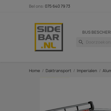
Bel ons:
075 640 79 73
BUS BESCHER
search
Home
Daktransport
Imperialen
Alum