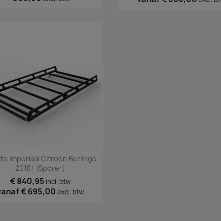
Snel bekijken

te Imperiaal Citroën Berlingo
2018+ (spoiler)
€ 840,95
incl. btw
vanaf
€ 695,00
excl. btw