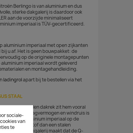
itroën Berlingo is van aluminium en dus
jlvolle, sterke dakgalerij is daardoor ook
LER
aan de voorzijde minimaliseert
minium imperiaal is TÜV-gecertificeerd.
op aluminium imperiaal met open zijkanten
bij u af. Het is geen bouwpakket: de
n eenvoudig op de originele montagepunten
De aluminium imperiaal wordt geleverd
gematerialen en montagehandleiding.
en
ladingrol
apart bij te bestellen via het
SUS STAAL
aluminium en stalen dakrek zit hem vooral
straling. Qua draagvermogen en windruis is
oor sociale-
jden met een aluminium imperiaal op de
ecookies van
 minder brandstof dan een stalen
ties te
ie van de alu dakgalerij maakt dat de Q-