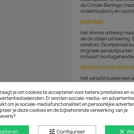
de Citroën Berlingo (mode
onderhoudsvrij en voorzi
MONTAGE
Het slimme ontwerp maak
als de stalen uitvoering.
windruis. De imperiaal le
originele aansluitpunten
inclusief montagehandle
VERSCHIL STAAL EN AL
Het verschil tussen een 
in het gewicht en de uit
er minimaal verschil. Me
raagt je om cookies te accepteren voor betere prestaties en v
brandstofverbruik. Een p
vertentiedoeleinden. Er worden sociale-media- en advertenti
kt om je sociale-mediafunctionaliteit en persoonlijke adverten
pteer je deze cookies en de bijbehorende verwerking van je
D IN
evens?
tune
clear
epteren
Configureer
We