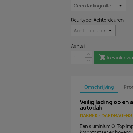
Deurtype: Achterdeuren
Aantal

In winkelw
Omschrijving
Pro
Veilig lading op en 
autodak
DAKREK - DAKDRAGERS -
Een aluminium Q-Top imper
krachtpatser en bovend