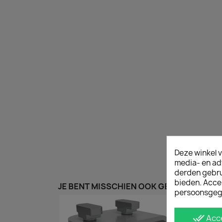
Deze winkel v
media- en ad
derden gebrui
bieden. Acce
JE BENT MISSCHIEN OOK GEÏNTERESSEER
persoonsgeg
done_all
Acc