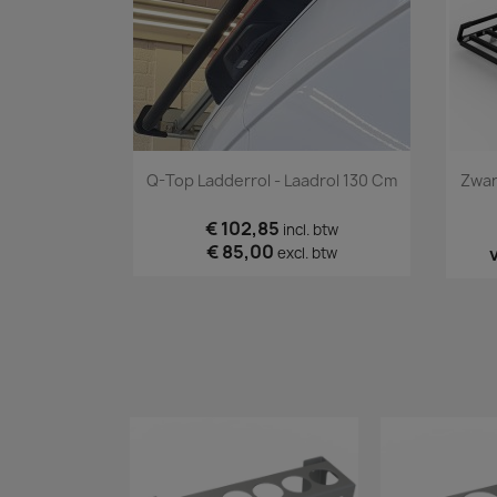
Snel bekijken

Q-Top Ladderrol - Laadrol 130 Cm
Zwar
€ 102,85
incl. btw
€ 85,00
excl. btw