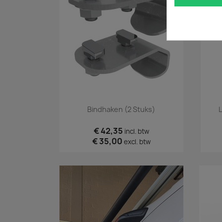
Snel bekijken

Bindhaken (2 Stuks)
L
€ 42,35
incl. btw
€ 35,00
excl. btw