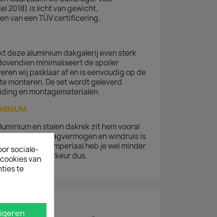
l 2018) is licht van gewicht,
en van een TÜV certificering.
t deze aluminium dakgalerij even sterk
 Bovendien minimaliseert de spoiler
veren wij pasklaar af en is eenvoudig op de
 te monteren. De set wordt geleverd
iding en montagematerialen.
UMINIUM
aluminium en stalen dakrek zit hem vooral
straling. Qua draagvermogen en windruis is
t een aluminium imperiaal heb je wel minder
oor sociale-
ersoonlijke voorkeur dus.
ecookies van
ties te
igeren