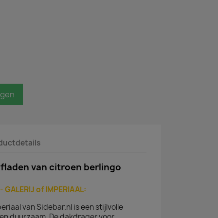
agen
ductdetails
afladen van citroen berlingo
 GALERIJ of IMPERIAAL:
iaal van Sidebar.nl is een stijlvolle
ien duurzaam. De dakdrager voor