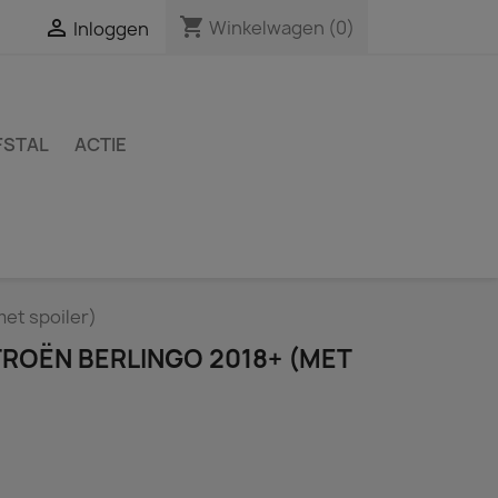
shopping_cart

Winkelwagen
(0)
Inloggen
FSTAL
ACTIE
met spoiler)
TROËN BERLINGO 2018+ (MET