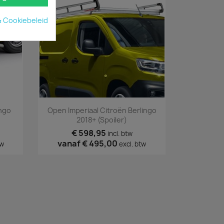
& Cookiebeleid
Snel bekijken

ingo
Open Imperiaal Citroën Berlingo
2018+ (spoiler)
€ 598,95
incl. btw
vanaf
€ 495,00
tw
excl. btw