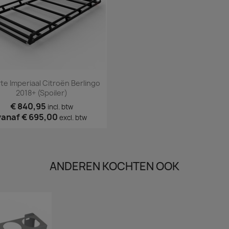
Snel bekijken

te Imperiaal Citroën Berlingo
2018+ (spoiler)
€ 840,95
incl. btw
vanaf
€ 695,00
excl. btw
ANDEREN KOCHTEN OOK