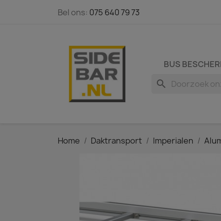
Bel ons:
075 640 79 73
BUS BESCHER
search
Home
Daktransport
Imperialen
Alum