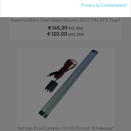
Privacy & Cookiebeleid
Raamroosters Opel Vivaro Deuren 2002 T/m 2013 Zwart
€ 145,20
incl. btw
€ 120,00
excl. btw
Set Van 2 Led Lampen 12V 50 Cm Incl. Schakelaar