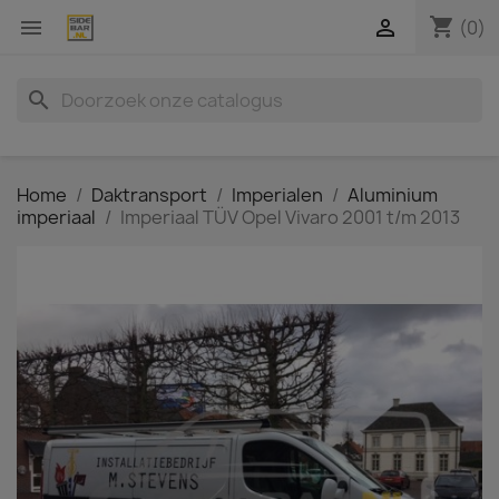
shopping_cart


(0)
search
Home
Daktransport
Imperialen
Aluminium
imperiaal
Imperiaal TÜV Opel Vivaro 2001 t/m 2013