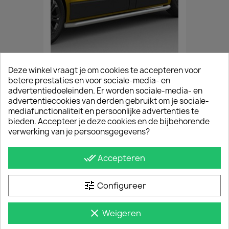
Deze winkel vraagt je om cookies te accepteren voor
Sidebars Mat Opel Vivaro 2002 T/m 2013
betere prestaties en voor sociale-media- en
€ 393,25
incl. btw
advertentiedoeleinden. Er worden sociale-media- en
vanaf
€ 325,00
excl. btw
advertentiecookies van derden gebruikt om je sociale-
mediafunctionaliteit en persoonlijke advertenties te
bieden. Accepteer je deze cookies en de bijbehorende
verwerking van je persoonsgegevens?
done_all
Accepteren
tune
Configureer
clear
Weigeren