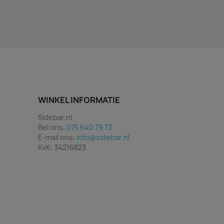
WINKEL INFORMATIE
Sidebar.nl
Bel ons:
075 640 79 73
E-mail ons:
info@sidebar.nl
KvK: 34216823