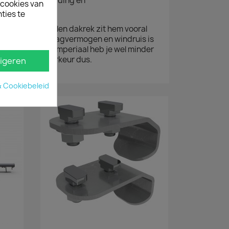
, montagehandleiding en
ecookies van
ties te
aluminium en stalen dakrek zit hem vooral
straling. Qua draagvermogen en windruis is
t een aluminium imperiaal heb je wel minder
ersoonlijke voorkeur dus.
igeren
& Cookiebeleid