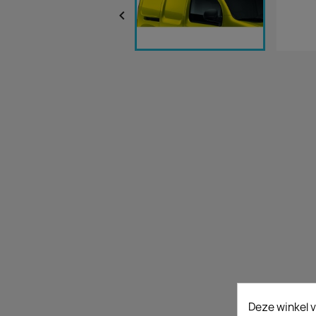

Deze winkel v