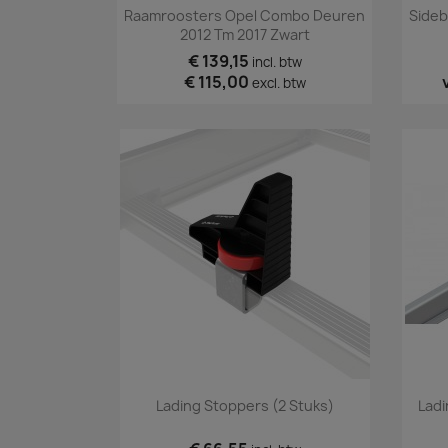
Snel bekijken

Raamroosters Opel Combo Deuren
Sideb
2012 Tm 2017 Zwart
€ 139,15
incl. btw
€ 115,00
excl. btw
Snel bekijken

Lading Stoppers (2 Stuks)
Ladi