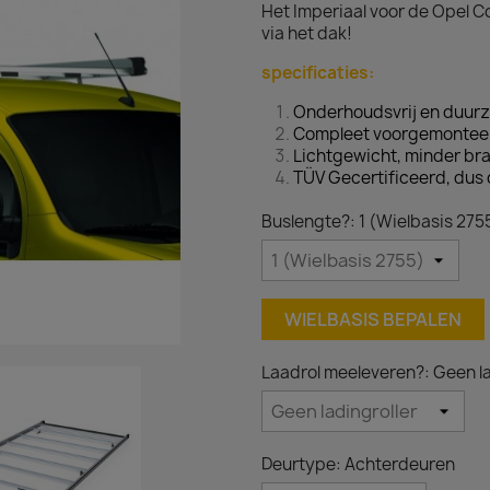
Het Imperiaal voor de Opel C
via het dak!
specificaties:
Onderhoudsvrij en duur
Compleet voorgemonteer
Lichtgewicht, minder bra
TÜV Gecertificeerd, dus 
Buslengte?: 1 (Wielbasis 275
WIELBASIS BEPALEN
Laadrol meeleveren?: Geen la
Deurtype: Achterdeuren