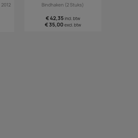
Snel bekijken

 2012
Bindhaken (2 Stuks)
€ 42,35
incl. btw
€ 35,00
excl. btw