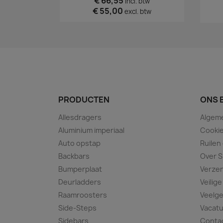
€ 66,55
incl. btw
€ 55,00
excl. btw
PRODUCTEN
ONS 
Allesdragers
Algem
Aluminium imperiaal
Cookie
Auto opstap
Ruilen
Backbars
Over S
Bumperplaat
Verze
Deurladders
Veilige
Raamroosters
Veelge
Side-Steps
Vacat
Sidebars
Conta