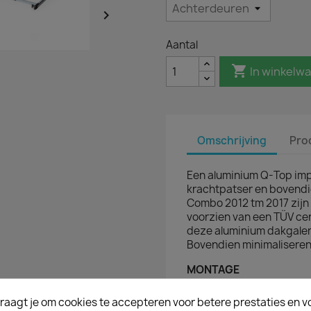

Aantal

In winkelw
Omschrijving
Pro
Een aluminium Q-Top imper
krachtpatser en bovendi
Combo 2012 tm 2017 zijn 
voorzien van een TÜV cer
deze aluminium dakgalerij
Bovendien minimaliseren 
MONTAGE
De imperiaal wordt paskl
originele aansluitpunten
raagt je om cookies te accepteren voor betere prestaties en v