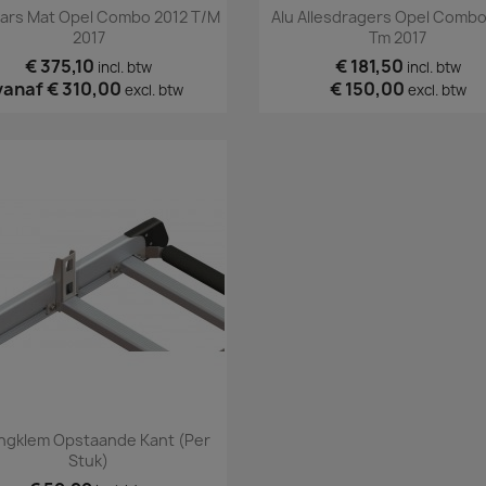
Snel bekijken
Snel bekijken


ars Mat Opel Combo 2012 T/m
Alu Allesdragers Opel Combo
2017
Tm 2017
€ 375,10
€ 181,50
incl. btw
incl. btw
vanaf
€ 310,00
€ 150,00
excl. btw
excl. btw
Snel bekijken

ngklem Opstaande Kant (per
Stuk)