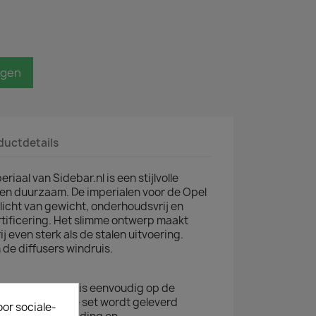
agen
ductdetails
iaal van Sidebar.nl is een stijlvolle
en duurzaam. De imperialen voor de Opel
licht van gewicht, onderhoudsvrij en
tificering. Het slimme ontwerp maakt
 even sterk als de stalen uitvoering.
de diffusers windruis.
aar geleverd en is eenvoudig op de
 te monteren. De set wordt geleverd
oor sociale-