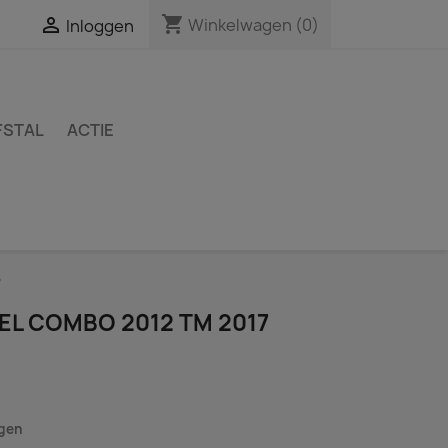
shopping_cart

Winkelwagen
(0)
Inloggen
FSTAL
ACTIE
7
EL COMBO 2012 TM 2017
agen