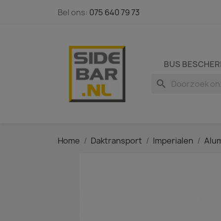
Bel ons:
075 640 79 73
BUS BESCHER
search
Home
Daktransport
Imperialen
Alum