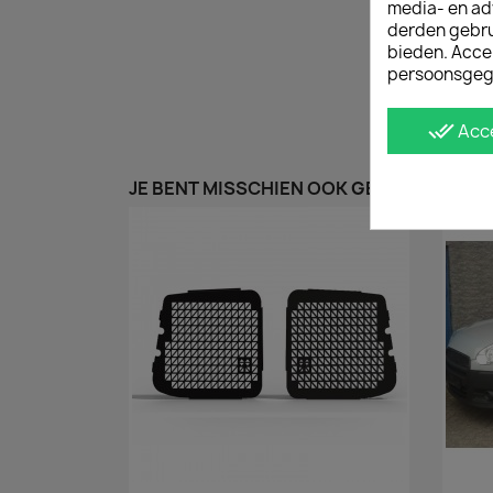
media- en ad
derden gebrui
bieden. Acce
persoonsgeg
done_all
Acc
JE BENT MISSCHIEN OOK GEÏNTERESSEER