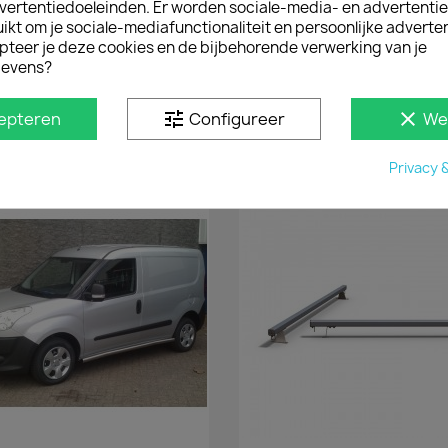
inclusief windgeleiders
vertentiedoeleinden. Er worden sociale-media- en advertenti
montagematerialen.
kt om je sociale-mediafunctionaliteit en persoonlijke adverten
pteer je deze cookies en de bijbehorende verwerking van je
Het verschil tussen een 
evens?
in het gewicht en de uit
er minimaal verschil. Me
brandstofverbruik. Een p
tune
clear
epteren
Configureer
We
Privacy 
D IN