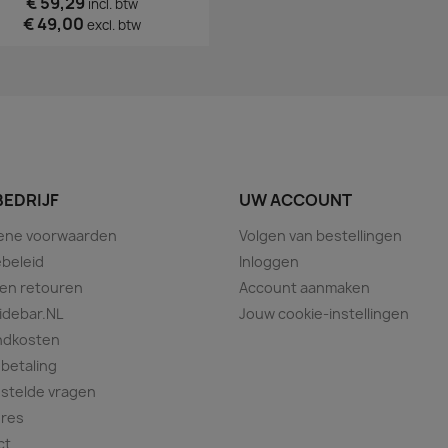
€ 59,29
incl. btw
€ 49,00
excl. btw
BEDRIJF
UW ACCOUNT
ene voorwaarden
Volgen van bestellingen
beleid
Inloggen
 en retouren
Account aanmaken
idebar.NL
Jouw cookie-instellingen
ndkosten
 betaling
stelde vragen
ures
ct