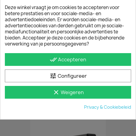
MONTAGE
Deze winkel vraagt je om cookies te accepteren voor
Het imperiaal leveren wij pasklaar af en is
betere prestaties en voor sociale-media- en
eenvoudig op de originele aansluitpunten te
advertentiedoeleinden. Er worden sociale-media- en
monteren. De set is compleet inclusief diffusers,
advertentiecookies van derden gebruikt om je sociale-
montagehandleiding en montagematerialen.
mediafunctionaliteit en persoonlijke advertenties te
Montagetijd 1 uur.
bieden. Accepteer je deze cookies en de bijbehorende
verwerking van je persoonsgegevens?
ALU versus RVS
Het verschil tussen een aluminium en rvs dakrek
done_all
Accepteren
zit hem vooral in het gewicht en de uitstraling.
Qua draagvermogen en windruis is er minimaal
verschil. Met een aluminium imperiaal heb je wel
tune
Configureer
minder brandstofverbruik. Een persoonlijke
voorkeur dus.
clear
Weigeren
JE BENT MISSCHIEN OOK GEÏNTERESSEERD IN
Privacy & Cookiebeleid