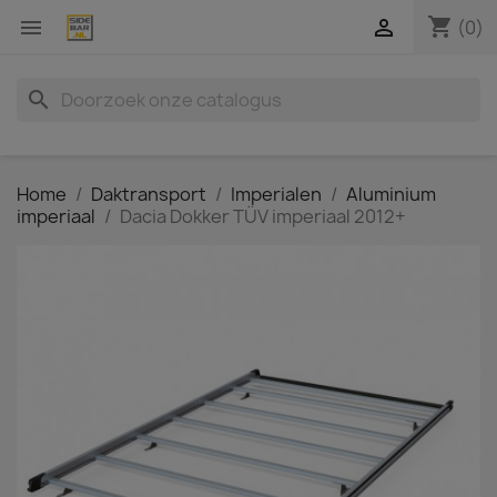
shopping_cart


(0)
search
Home
Daktransport
Imperialen
Aluminium
imperiaal
Dacia Dokker TÜV imperiaal 2012+