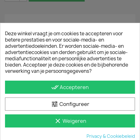
Omschrijving
Productdetails
Deze winkel vraagt je om cookies te accepteren voor
betere prestaties en voor sociale-media- en
De Q-Top aluminium dakdragers / dakstaven zijn
advertentiedoeleinden. Er worden sociale-media- en
zeer geschikt om lange materialen op het dak van
advertentiecookies van derden gebruikt om je sociale-
de Ford Custom 2024+ te vervoeren. De
mediafunctionaliteit en persoonlijke advertenties te
dakdragers zijn van
onderhoudsvrij aluminium en
bieden. Accepteer je deze cookies en de bijbehorende
duurzaam in gebruik. De dakstaven ogen stijlvol
verwerking van je persoonsgegevens?
en zijn uiterst functioneel.
Een goed alternatief voor een imperiaal als je
done_all
Accepteren
voornamelijk lange stugge materialen
vervoert.
tune
Configureer
De set wordt geleverd met diffusers,
montagematerialen en een montagehandleiding.
clear
Weigeren
JE BENT MISSCHIEN OOK GEÏNTERESSEERD IN
Privacy & Cookiebeleid