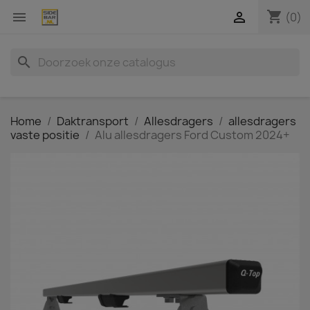
shopping_cart


(0)
search
Home
Daktransport
Allesdragers
allesdragers
vaste positie
Alu allesdragers Ford Custom 2024+