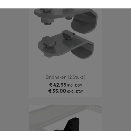
Bindhaken (2 Stuks)
€ 42,35
incl. btw
€ 35,00
excl. btw