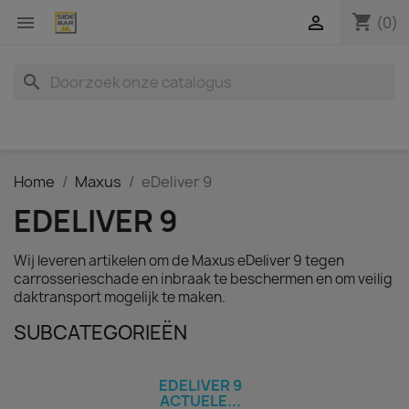
shopping_cart


(0)
search
Home
Maxus
eDeliver 9
EDELIVER 9
Wij leveren artikelen om de Maxus eDeliver 9 tegen
carrosserieschade en inbraak te beschermen en om veilig
daktransport mogelijk te maken.
SUBCATEGORIEËN
EDELIVER 9
ACTUELE...