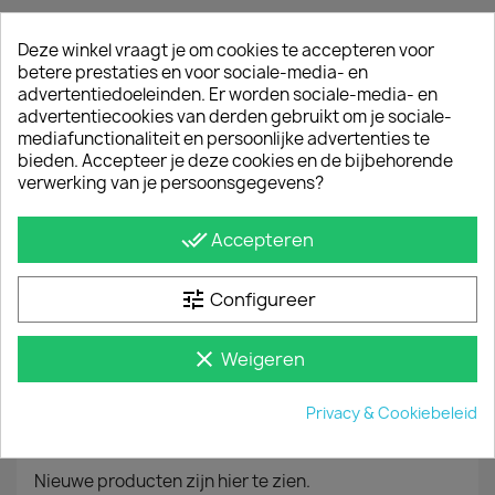
Deze winkel vraagt je om cookies te accepteren voor
betere prestaties en voor sociale-media- en
Kies een merk, model en bouwjaar en klik op
advertentiedoeleinden. Er worden sociale-media- en
ZOEKEN
advertentiecookies van derden gebruikt om je sociale-
mediafunctionaliteit en persoonlijke advertenties te
Alle merken
bieden. Accepteer je deze cookies en de bijbehorende
verwerking van je persoonsgegevens?
Alle modellen
done_all
Accepteren
Alle bouwjaren
tune
Configureer
Zoeken
clear
Weigeren
Privacy & Cookiebeleid
Geen producten beschikbaar.
Nieuwe producten zijn hier te zien.